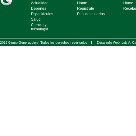
Actualidad
Home
Home
Deportes
Regístrate
Receta
Espectáculos
Post de usuarios
Salud
Ciencia y
tecnología
2018 Grupo Generaccion . Todos los derechos reservados |
Desarrollo Web: Luis A.