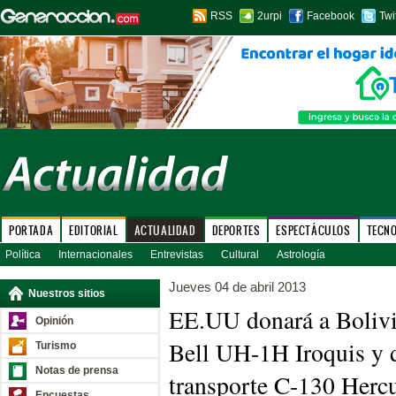
RSS
2urpi
Facebook
Twi
PORTADA
EDITORIAL
ACTUALIDAD
DEPORTES
ESPECTÁCULOS
TECN
Política
Internacionales
Entrevistas
Cultural
Astrología
Jueves 04 de abril 2013
Nuestros sitios
EE.UU donará a Bolivi
Opinión
Bell UH-1H Iroquis y 
Turismo
Notas de prensa
transporte C-130 Herc
Encuestas