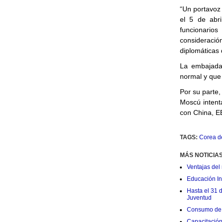
“Un portavoz
el 5 de abri
funcionari
consideració
diplomáticas
La embajada
normal y que 
Por su parte,
Moscú intenta
con China, E
TAGS:
Corea de
MÁS NOTICIA
Ventajas del 
Educación Ini
Hasta el 31 
Juventud
Consumo de 
Capacitació