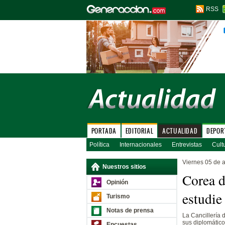
RSS
PORTADA
EDITORIAL
ACTUALIDAD
DEPOR
Política
Internacionales
Entrevistas
Cult
Viernes 05 de a
Nuestros sitios
Corea d
Opinión
estudie
Turismo
Notas de prensa
La Cancillería
sus diplomático
Encuestas