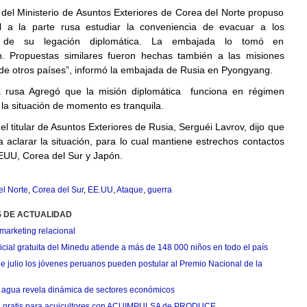
 del Ministerio de Asuntos Exteriores de Corea del Norte propuso
l a la parte rusa estudiar la conveniencia de evacuar a los
os de su legación diplomática. La embajada lo tomó en
n. Propuestas similares fueron hechas también a las misiones
 de otros países”, informó la embajada de Rusia en Pyongyang.
 rusa Agregó que la misión diplomática funciona en régimen
la situación de momento es tranquila.
 el titular de Asuntos Exteriores de Rusia, Serguéi Lavrov, dijo que
 aclarar la situación, para lo cual mantiene estrechos contactos
EUU, Corea del Sur y Japón.
l Norte
,
Corea del Sur
,
EE.UU
,
Ataque
,
guerra
S DE ACTUALIDAD
marketing relacional
cial gratuita del Minedu atiende a más de 148 000 niños en todo el país
de julio los jóvenes peruanos pueden postular al Premio Nacional de la
agua revela dinámica de sectores económicos
n gratis para acuicultores con ACUIMPULSA de PRODUCE