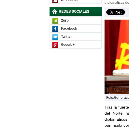
diplomáticas de
REDES SOCIALES
2urpi
Facebook
Twitter
Google+
Foto:Generac
Tras la fuert
del Norte h
diplomáticos
península co