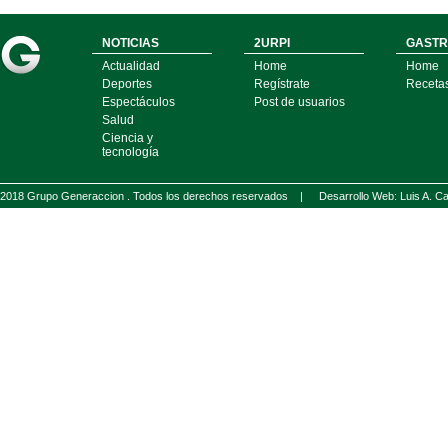
NOTICIAS
2URPI
GASTR
Actualidad
Home
Home
Deportes
Regístrate
Receta
Espectáculos
Post de usuarios
Salud
Ciencia y
tecnología
2018 Grupo Generaccion . Todos los derechos reservados |
Desarrollo Web: Luis A.