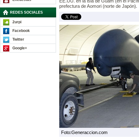
EE.UU. en la isla de Guam (en el Pacíf
prefectura de Aomori (norte de Japón).
REDES SOCIALES
2urpi
Facebook
Twitter
Google+
Foto:Generaccion.com