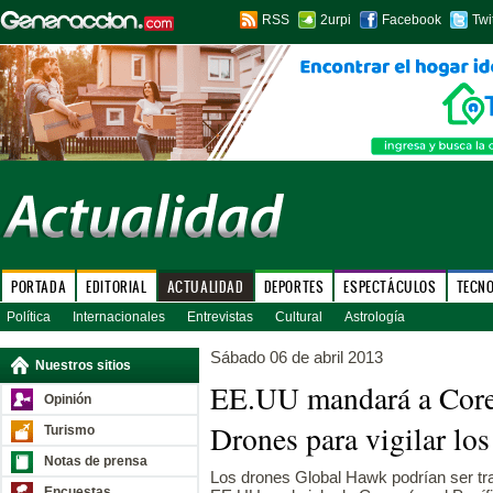
RSS
2urpi
Facebook
Twi
PORTADA
EDITORIAL
ACTUALIDAD
DEPORTES
ESPECTÁCULOS
TECN
Política
Internacionales
Entrevistas
Cultural
Astrología
Sábado 06 de abril 2013
Nuestros sitios
EE.UU mandará a Corea
Opinión
Drones para vigilar lo
Turismo
Notas de prensa
Los drones Global Hawk podrían ser tra
Encuestas