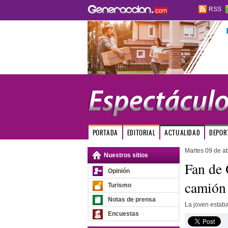
RSS
PORTADA
EDITORIAL
ACTUALIDAD
DEPOR
Martes 09 de ab
Nuestros sitios
Fan de 
Opinión
camión 
Turismo
Notas de prensa
La joven estaba
Encuestas