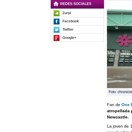
REDES SOCIALES
2urpi
Facebook
Twitter
Google+
Foto: chronicle
Fan de
One D
atropellada 
Newcastle.
La joven de 