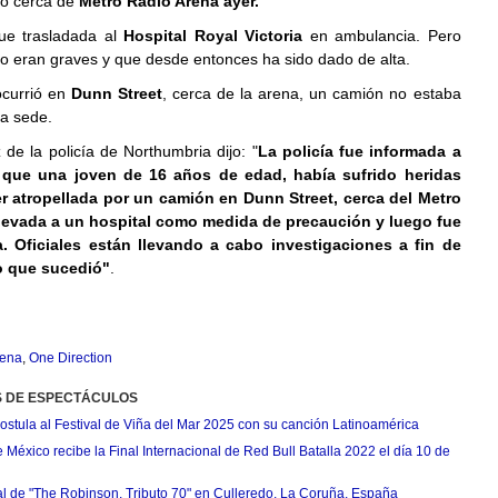
lo cerca de
Metro Radio Arena ayer.
fue trasladada al
Hospital Royal Victoria
en ambulancia. Pero
no eran graves y que desde entonces ha sido dado de alta.
ocurrió en
Dunn Street
, cerca de la arena, un camión no estaba
la sede.
de la policía de Northumbria dijo: "
La policía fue informada a
 que una joven de 16 años de edad, había sufrido heridas
er atropellada por un camión en Dunn Street, cerca del Metro
llevada a un hospital como medida de precaución y luego fue
a. Oficiales están llevando a cabo investigaciones a fin de
o que sucedió"
.
rena
,
One Direction
S DE ESPECTÁCULOS
postula al Festival de Viña del Mar 2025 con su canción Latinoamérica
México recibe la Final Internacional de Red Bull Batalla 2022 el día 10 de
ial de "The Robinson, Tributo 70" en Culleredo, La Coruña, España