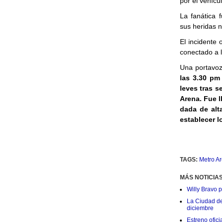
por el vehícu
La fanática 
sus heridas 
El incidente 
conectado a 
Una portavoz 
las 3.30 pm
leves tras s
Arena. Fue 
dada de alt
establecer l
TAGS:
Metro A
MÁS NOTICIA
Willy Bravo 
La Ciudad de 
diciembre
Estreno ofic