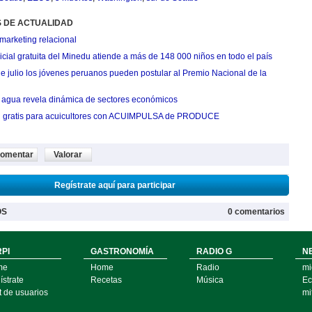
S DE ACTUALIDAD
marketing relacional
cial gratuita del Minedu atiende a más de 148 000 niños en todo el país
de julio los jóvenes peruanos pueden postular al Premio Nacional de la
agua revela dinámica de sectores económicos
n gratis para acuicultores con ACUIMPULSA de PRODUCE
omentar
Valorar
Regístrate aquí para participar
OS
0 comentarios
PI
GASTRONOMÍA
RADIO G
N
me
Home
Radio
mi
strate
Recetas
Música
Ec
t de usuarios
mi