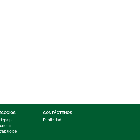
EGOCIOS
CONTÁCTENOS
depa.pe
Publicidad
onomía
trabajo.pe