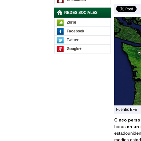
REDES SOCIALES
2urpi
Facebook
Twitter
Google+
Fuente: EFE
Cinco perso
horas
en un 
estadounide
medios estad