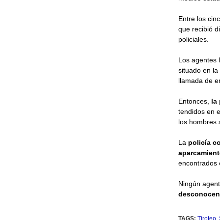
Entre los cin
que recibió d
policiales.
Los agentes l
situado en la 
llamada de e
Entonces,
la
tendidos en 
los hombres s
La
policía c
aparcamient
encontrados 
Ningún agent
desconocen 
TAGS:
Tiroteo
,