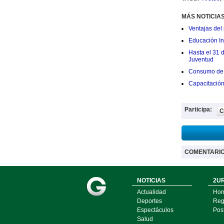
MÁS NOTICIA
Ventajas del 
Educación Ini
Hasta el 31 
Juventud
Consumo de 
Capacitació
Participa:
C
COMENTARI
NOTICIAS
2UR
Actualidad
Ho
Deportes
Regí
Espectáculos
Pos
Salud