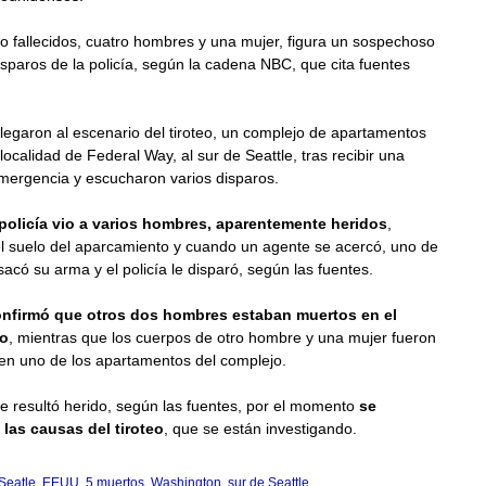
co fallecidos, cuatro hombres y una mujer, figura un sospechoso
isparos de la policía, según la cadena NBC, que cita fuentes
legaron al escenario del
tiroteo
, un complejo de apartamentos
localidad de Federal Way, al sur de Seattle, tras recibir una
mergencia y escucharon varios disparos.
 policía vio a varios hombres, aparentemente heridos
,
el suelo del aparcamiento y cuando un agente se acercó, uno de
acó su arma y el policía le disparó, según las fuentes.
onfirmó que otros dos hombres estaban muertos en el
o
, mientras que los cuerpos de otro hombre y una mujer fueron
en uno de los apartamentos del complejo.
e resultó herido, según las fuentes, por el momento
se
las causas del tiroteo
, que se están investigando.
Seatle
,
EEUU
,
5 muertos
,
Washington
,
sur de Seattle