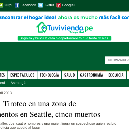
2urpi
Facebook
Twitter
Google+
TES
ESPECTÁCULOS
TECNOLOGÍA
SALUD
GASTRONOMÍA
ECOLOGÍA
ural
Astrología
ril 2013
Tiroteo en una zona de
entos en Seattle, cinco muertos
 fallecidos, cuatro hombres y una mujer, figura un sospechoso quien recibió
olicía que acudió al lugar