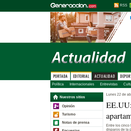
RSS
PORTADA
EDITORIAL
ACTUALIDAD
DEPOR
Política
Internacionales
Entrevistas
Cult
Lunes 22 de ab
Nuestros sitios
EE.UU: 
Opinión
apartam
Turismo
Notas de prensa
Entre los cinco
disparos de la p
Encuestas