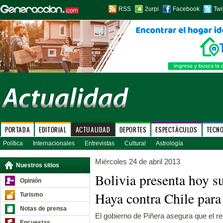
RSS
2urpi
Facebook
Twi
PORTADA
EDITORIAL
ACTUALIDAD
DEPORTES
ESPECTÁCULOS
TECN
Política
Internacionales
Entrevistas
Cultural
Astrología
Miércoles 24 de abril 2013
Nuestros sitios
Bolivia presenta hoy 
Opinión
Haya contra Chile para 
Turismo
Notas de prensa
El gobierno de Piñera asegura que el r
Encuestas