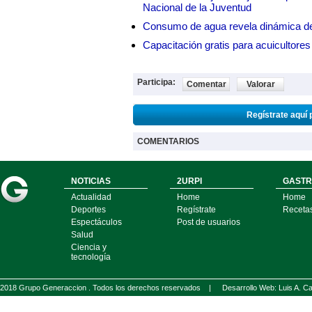
Nacional de la Juventud
Consumo de agua revela dinámica d
Capacitación gratis para acuicul
Participa:
Comentar
Valorar
Regístrate aquí 
COMENTARIOS
NOTICIAS
2URPI
GASTR
Actualidad
Home
Home
Deportes
Regístrate
Receta
Espectáculos
Post de usuarios
Salud
Ciencia y
tecnología
2018 Grupo Generaccion . Todos los derechos reservados |
Desarrollo Web: Luis A.