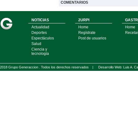
COMENTARIOS
NOTICIAS
2URPI
GASTR
Actualidad
Home
Home
Deportes
Regístrate
Receta
Espectáculos
Post de usuarios
Salud
Ciencia y
tecnología
2018 Grupo Generaccion . Todos los derechos reservados |
Desarrollo Web: Luis A.