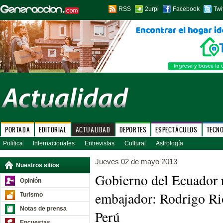
RSS
2urpi
Facebook
Twi
PORTADA
EDITORIAL
ACTUALIDAD
DEPORTES
ESPECTÁCULOS
TECN
Política
Internacionales
Entrevistas
Cultural
Astrología
Jueves 02 de mayo 2013
Nuestros sitios
Gobierno del Ecuador r
Opinión
embajador: Rodrigo Rio
Turismo
Notas de prensa
Perú
Encuestas