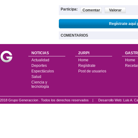
Participa:
Comentar
Valorar
Regístrate aquí 
COMENTARIOS
NOTICIAS
2URPI
GASTR
Actualidad
Home
Home
Deportes
Regístrate
Receta
Espectáculos
Post de usuarios
Salud
Ciencia y
tecnología
2018 Grupo Generaccion . Todos los derechos reservados |
Desarrollo Web: Luis A.