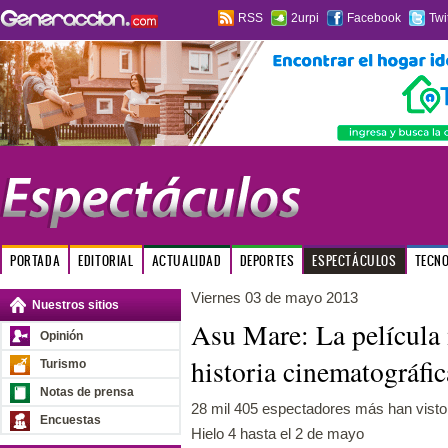
RSS
2urpi
Facebook
Twi
PORTADA
EDITORIAL
ACTUALIDAD
DEPORTES
ESPECTÁCULOS
TECN
Viernes 03 de mayo 2013
Nuestros sitios
Asu Mare: La película 
Opinión
historia cinematográfic
Turismo
Notas de prensa
28 mil 405 espectadores más han visto 
Encuestas
Hielo 4 hasta el 2 de mayo