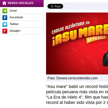
REDES SOCIALES
2urpi
Facebook
Twitter
Google+
Foto: Dwww.cerocontenido.com
“Asu mare” batió un record histór
película peruana más vista en n
“La Era de Hielo 4”, film que ha
record al haber sido vista por 2