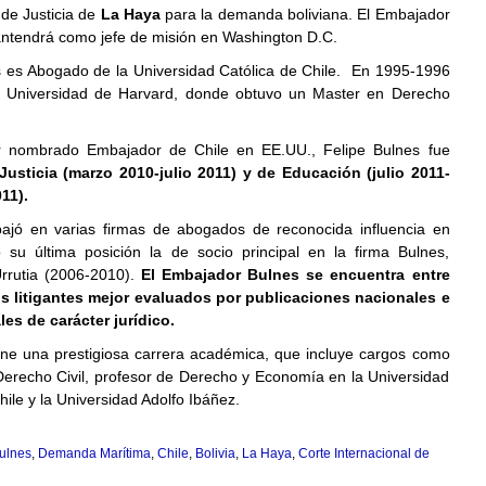
 de Justicia de
La Haya
para la demanda boliviana. El Embajador
ntendrá como jefe de misión en Washington D.C.
 es Abogado de la Universidad Católica de Chile.
En 1995-1996
a Universidad de Harvard, donde obtuvo un Master en Derecho
r nombrado Embajador de Chile en EE.UU., Felipe Bulnes fue
Justicia (marzo 2010-julio 2011) y de Educación (julio 2011-
11).
ajó en varias firmas de abogados de reconocida influencia en
o su última posición la de socio principal en la firma Bulnes,
Urrutia (2006-2010).
El Embajador Bulnes se encuentra entre
s litigantes mejor evaluados por publicaciones nacionales e
les de carácter jurídico.
ene una prestigiosa carrera académica, que incluye cargos como
Derecho Civil, profesor de Derecho y Economía en la Universidad
hile y la Universidad Adolfo Ibáñez.
ulnes
,
Demanda Marítima
,
Chile
,
Bolivia
,
La Haya
,
Corte Internacional de