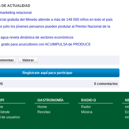
S DE ACTUALIDAD
marketing relacional
cial gratuita del Minedu atiende a más de 148 000 niños en todo el país
de julio los jóvenes peruanos pueden postular al Premio Nacional de la
agua revela dinámica de sectores económicos
n gratis para acuicultores con ACUIMPULSA de PRODUCE
omentar
Valorar
Regístrate aquí para participar
OS
0 comentarios
PI
GASTRONOMÍA
RADIO G
N
me
Home
Radio
mi
strate
Recetas
Música
Ec
t de usuarios
mi