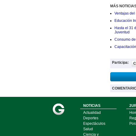
MÁS NOTICIA
Ventajas del 
Educación Ini
Hasta el 31 
Juventud
Consumo de 
Capacitació
Participa:
C
COMENTARI
NOTICIAS
2UR
Actualidad
Ho
Deportes
Regí
Espectáculos
Pos
Salud
Ciencia y