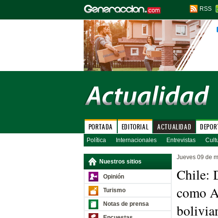
RSS
PORTADA
EDITORIAL
ACTUALIDAD
DEPOR
Política
Internacionales
Entrevistas
Cult
Jueves 09 de 
Nuestros sitios
Chile: 
Opinión
como Ag
Turismo
Notas de prensa
bolivia
Encuestas