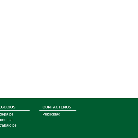
EGOCIOS
CONTÁCTENOS
depa.pe
Publicidad
onomía
trabajo.pe