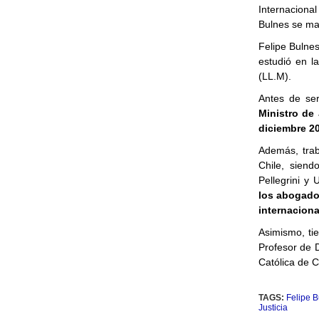
Internacional
Bulnes se ma
Felipe Bulnes
estudió en l
(LL.M).
Antes de se
Ministro de 
diciembre 20
Además, trab
Chile, siend
Pellegrini y 
los abogado
internaciona
Asimismo, ti
Profesor de 
Católica de C
TAGS:
Felipe B
Justicia