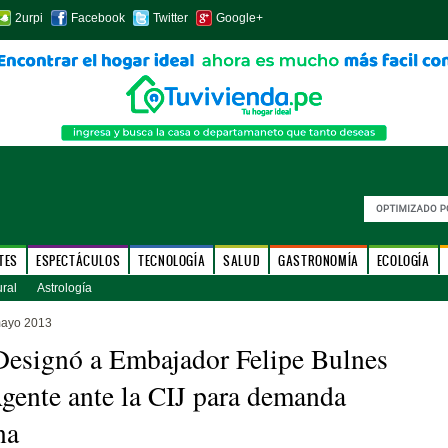
2urpi
Facebook
Twitter
Google+
TES
ESPECTÁCULOS
TECNOLOGÍA
SALUD
GASTRONOMÍA
ECOLOGÍA
ural
Astrología
mayo 2013
Designó a Embajador Felipe Bulnes
ente ante la CIJ para demanda
na