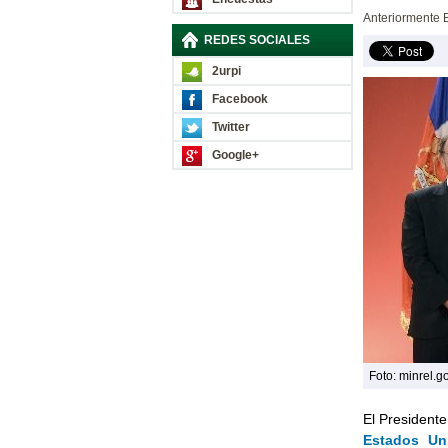
Anteriormente B
REDES SOCIALES
2urpi
Facebook
Twitter
Google+
Foto: minrel.go
El Presidente
Estados Un