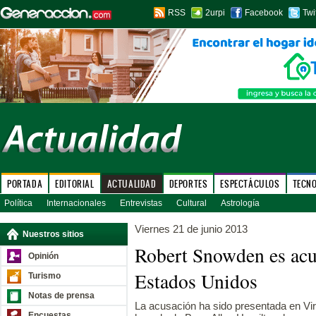
RSS
2urpi
Facebook
Twi
PORTADA
EDITORIAL
ACTUALIDAD
DEPORTES
ESPECTÁCULOS
TECN
Política
Internacionales
Entrevistas
Cultural
Astrología
Viernes 21 de junio 2013
Nuestros sitios
Robert Snowden es acu
Opinión
Estados Unidos
Turismo
Notas de prensa
La acusación ha sido presentada en Vir
Encuestas