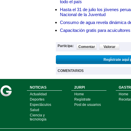
todo el país
Hasta el 31 de julio los jóvenes peru
Nacional de la Juventud
Consumo de agua revela dinámica d
Capacitación gratis para acuicul
Participa:
Comentar
Valorar
Regístrate aquí 
COMENTARIOS
NOTICIAS
2URPI
GASTR
Actualidad
Home
Home
Deportes
Regístrate
Receta
Espectáculos
Post de usuarios
Salud
Ciencia y
tecnología