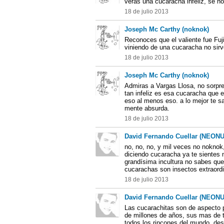
veras una cucaracha infeliz, se n
18 de julio 2013
Joseph Mc Carthy (noknok)
Reconoces que el valiente fue Fu
viniendo de una cucaracha no sir
18 de julio 2013
Joseph Mc Carthy (noknok)
Admiras a Vargas Llosa, no sorpre
tan infeliz es esa cucaracha que es
eso al menos eso. a lo mejor te sa
mente absurda.
18 de julio 2013
David Fernando Cuellar (NEON
no, no, no, y mil veces no noknok
diciendo cucaracha ya te sientes m
grandísima incultura no sabes que 
cucarachas son insectos extraord
18 de julio 2013
David Fernando Cuellar (NEON
Las cucarachitas son de aspecto p
de millones de años, sus mas de t
todos los rincones del mundo, desd