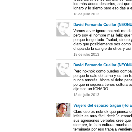
los más áridos desiertos, así que 
ignaro y lo siento pero eso das a 
18 de julio 2013
David Fernando Cuellar (NEON
Vamos a ver ignaro noknok me dice
pero soy el hombre mas feliz que t
porque tengo todo: "salud, dinero
claro que posiblemente sos como u
chupando la sangre de otros y así 
18 de julio 2013
David Fernando Cuellar (NEON
Pero noknok como puedes compara
porque le sale del alma y es tan fe
nunca tendrás. Ahora si debo pens
porque ni siquiera tienes cultura 
dije sos un IGNARO.
18 de julio 2013
Viajero del espacio Sagan (Hol
Claro ese es noknok que piensa qu
infeliz es muy fácil decir "cucara
sus agresiones verbales cree que 
siempre, le falta cultura, mucha cu
terminada por eso trabaja vendien