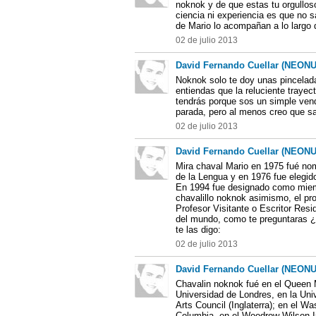
noknok y de que estas tu orgulloso
ciencia ni experiencia es que no 
de Mario lo acompañan a lo largo 
02 de julio 2013
David Fernando Cuellar (NEON
Noknok solo te doy unas pincelad
entiendas que la reluciente trayec
tendrás porque sos un simple ven
parada, pero al menos creo que sa
02 de julio 2013
David Fernando Cuellar (NEON
Mira chaval Mario en 1975 fué n
de la Lengua y en 1976 fue elegid
En 1994 fue designado como miem
chavalillo noknok asimismo, el pr
Profesor Visitante o Escritor Resi
del mundo, como te preguntaras ¿c
te las digo:
02 de julio 2013
David Fernando Cuellar (NEON
Chavalin noknok fué en el Queen M
Universidad de Londres, en la Uni
Arts Council (Inglaterra); en el W
Columbia, en el Woodrow Wilson In