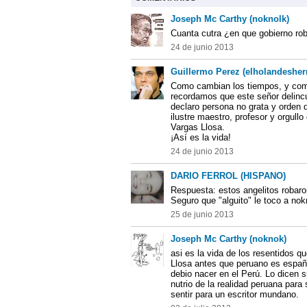
Joseph Mc Carthy (noknolk)
Cuanta cutra ¿en que gobierno rob
24 de junio 2013
Guillermo Perez (elholandesher
Como cambian los tiempos, y com
recordamos que este señor delinc
declaro persona no grata y orden d
ilustre maestro, profesor y orgull
Vargas Llosa.
¡Así es la vida!
24 de junio 2013
DARIO FERROL (HISPANO)
Respuesta: estos angelitos robaron
Seguro que "alguito" le toco a nok
25 de junio 2013
Joseph Mc Carthy (noknok)
asi es la vida de los resentidos q
Llosa antes que peruano es español
debio nacer en el Perú. Lo dicen 
nutrio de la realidad peruana para
sentir para un escritor mundano.