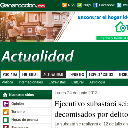
RSS
2urpi
Facebook
Twi
PORTADA
EDITORIAL
ACTUALIDAD
DEPORTES
ESPECTÁCULOS
TECN
Política
Internacionales
Entrevistas
Cultural
Astrología
Lunes 24 de junio 2013
Nuestros sitios
Ejecutivo subastará se
Opinión
decomisados por delito
Turismo
Notas de prensa
La subasta se realizará el 12 de julio e
Encuestas