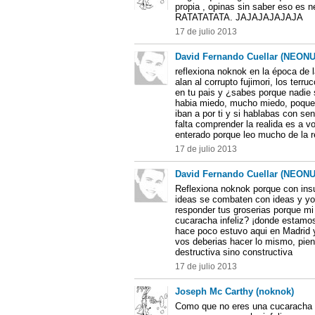
propia , opinas sin saber eso es 
RATATATATA. JAJAJAJAJAJA
17 de julio 2013
David Fernando Cuellar (NEON
reflexiona noknok en la época de la
alan al corrupto fujimori, los ter
en tu pais y ¿sabes porque nadie 
habia miedo, mucho miedo, poque s
iban a por ti y si hablabas con se
falta comprender la realida es a v
enterado porque leo mucho de la re
17 de julio 2013
David Fernando Cuellar (NEON
Reflexiona noknok porque con insu
ideas se combaten con ideas y yo
responder tus groserias porque mi
cucaracha infeliz? ¡donde estamo
hace poco estuvo aqui en Madrid y
vos deberias hacer lo mismo, pien
destructiva sino constructiva
17 de julio 2013
Joseph Mc Carthy (noknok)
Como que no eres una cucaracha inf