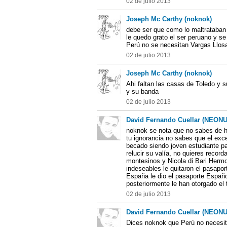
02 de julio 2013
Joseph Mc Carthy (noknok)
debe ser que como lo maltrataban
le quedo grato el ser peruano y se
Perú no se necesitan Vargas Llosa
02 de julio 2013
Joseph Mc Carthy (noknok)
Ahi faltan las casas de Toledo y 
y su banda
02 de julio 2013
David Fernando Cuellar (NEON
noknok se nota que no sabes de hi
tu ignorancia no sabes que el exc
becado siendo joven estudiante pa
relucir su valía, no quieres record
montesinos y Nicola di Bari Hermo
indeseables le quitaron el pasapor
España le dio el pasaporte Españo
posteriormente le han otorgado el t
02 de julio 2013
David Fernando Cuellar (NEON
Dices noknok que Perú no necesita