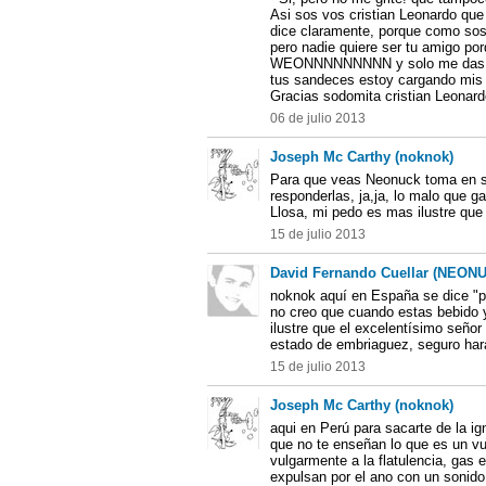
Asi sos vos cristian Leonardo que
dice claramente, porque como sos
pero nadie quiere ser tu amigo po
WEONNNNNNNNN y solo me das p
tus sandeces estoy cargando mis 
Gracias sodomita cristian Leonardo.
06 de julio 2013
Joseph Mc Carthy (noknok)
Para que veas Neonuck toma en s
responderlas, ja,ja, lo malo que 
Llosa, mi pedo es mas ilustre que
15 de julio 2013
David Fernando Cuellar (NEON
noknok aquí en España se dice "p
no creo que cuando estas bebido 
ilustre que el excelentísimo seño
estado de embriaguez, seguro hará
15 de julio 2013
Joseph Mc Carthy (noknok)
aqui en Perú para sacarte de la ig
que no te enseñan lo que es un v
vulgarmente a la flatulencia, gas
expulsan por el ano con un sonido