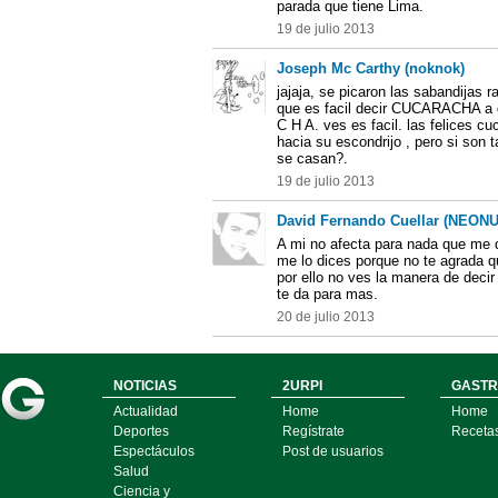
parada que tiene Lima.
19 de julio 2013
Joseph Mc Carthy (noknok)
jajaja, se picaron las sabandijas r
que es facil decir CUCARACHA a 
C H A. ves es facil. las felices c
hacia su escondrijo , pero si son
se casan?.
19 de julio 2013
David Fernando Cuellar (NEON
A mi no afecta para nada que me 
me lo dices porque no te agrada q
por ello no ves la manera de decir
te da para mas.
20 de julio 2013
NOTICIAS
2URPI
GASTR
Actualidad
Home
Home
Deportes
Regístrate
Receta
Espectáculos
Post de usuarios
Salud
Ciencia y