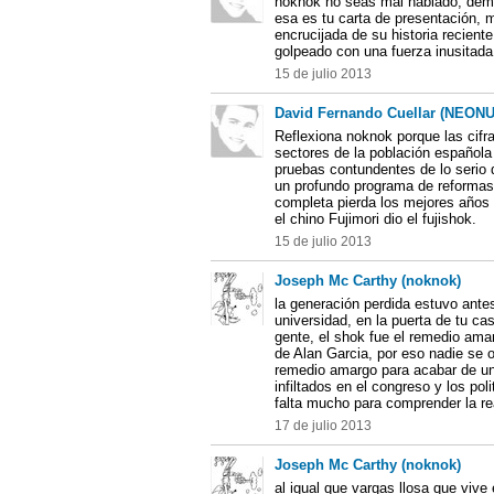
noknok no seas mal hablado, demu
esa es tu carta de presentación, 
encrucijada de su historia recient
golpeado con una fuerza inusitada
15 de julio 2013
David Fernando Cuellar (NEON
Reflexiona noknok porque las cifr
sectores de la población española
pruebas contundentes de lo serio 
un profundo programa de reformas
completa pierda los mejores años
el chino Fujimori dio el fujishok.
15 de julio 2013
Joseph Mc Carthy (noknok)
la generación perdida estuvo ante
universidad, en la puerta de tu ca
gente, el shok fue el remedio am
de Alan Garcia, por eso nadie se o
remedio amargo para acabar de un
infiltados en el congreso y los pol
falta mucho para comprender la re
17 de julio 2013
Joseph Mc Carthy (noknok)
al igual que vargas llosa que vive 