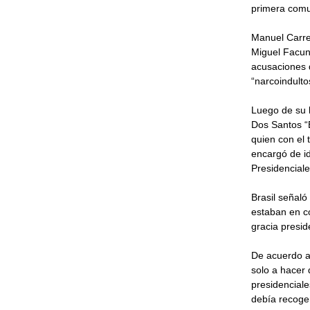
primera comun
Manuel Carrer
Miguel Facun
acusaciones q
“narcoindulto
Luego de su l
Dos Santos “B
quien con el
encargó de i
Presidencial
Brasil señaló
estaban en c
gracia presid
De acuerdo a 
solo a hacer 
presidenciale
debía recoger