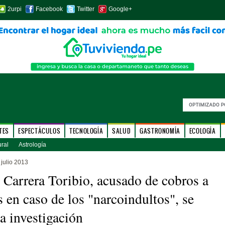
2urpi
Facebook
Twitter
Google+
TES
ESPECTÁCULOS
TECNOLOGÍA
SALUD
GASTRONOMÍA
ECOLOGÍA
ural
Astrología
julio 2013
Carrera Toribio, acusado de cobros a
s en caso de los "narcoindultos", se
a investigación