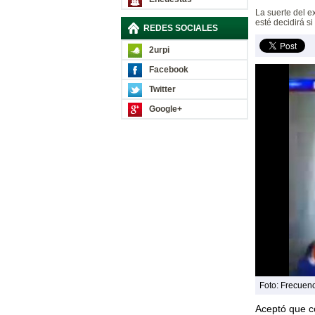
La suerte del e
esté decidirá si
REDES SOCIALES
2urpi
Facebook
Twitter
Google+
Foto: Frecuenc
Aceptó que co