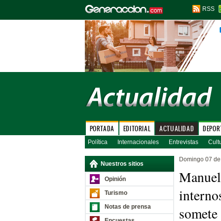
RSS
PORTADA
EDITORIAL
ACTUALIDAD
DEPOR
Política
Internacionales
Entrevistas
Cult
Domingo 07 de 
Nuestros sitios
Manuel 
Opinión
interno
Turismo
Notas de prensa
somete 
Encuestas