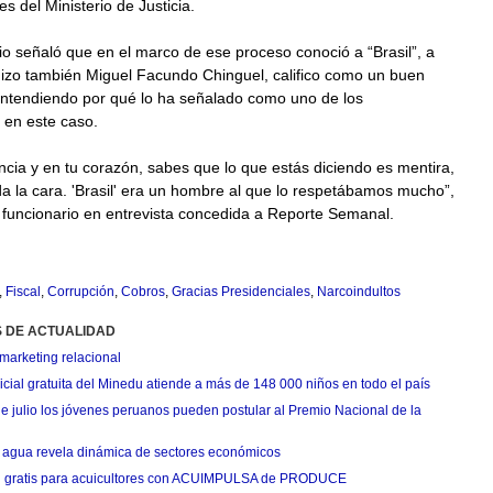
s del Ministerio de Justicia.
io señaló que en el marco de ese proceso conoció a “Brasil”, a
izo también Miguel Facundo Chinguel, califico como un buen
ntendiendo por qué lo ha señalado como uno de los
 en este caso.
ncia y en tu corazón, sabes que lo que estás diciendo es mentira,
o, da la cara. 'Brasil' era un hombre al que lo respetábamos mucho”,
 funcionario en entrevista concedida a Reporte Semanal.
,
Fiscal
,
Corrupción
,
Cobros
,
Gracias Presidenciales
,
Narcoindultos
S DE ACTUALIDAD
marketing relacional
cial gratuita del Minedu atiende a más de 148 000 niños en todo el país
de julio los jóvenes peruanos pueden postular al Premio Nacional de la
agua revela dinámica de sectores económicos
n gratis para acuicultores con ACUIMPULSA de PRODUCE