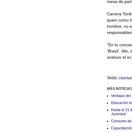
mesa de parte
Carrera Torib
quien como h
hombre, no e
responsables
“En tu concie
‘Brasil’, dil
sostuvo el ex
TAGS:
Libertad
MÁS NOTICIA
Ventajas del 
Educación Ini
Hasta el 31 
Juventud
Consumo de 
Capacitació