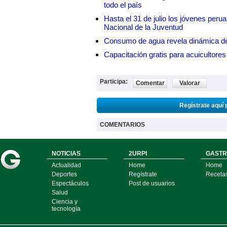
todo el país
Hasta el 31 de julio los jóvenes peru
Nacional de la Juventud
Consumo de agua revela dinámica d
Capacitación gratis para acuicul
Participa:
Comentar
Valorar
Regístrate aquí 
COMENTARIOS
NOTICIAS
2URPI
GASTR
Actualidad
Home
Home
Deportes
Regístrate
Receta
Espectáculos
Post de usuarios
Salud
Ciencia y
tecnología