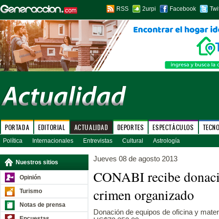
RSS
2urpi
Facebook
Twi
PORTADA
EDITORIAL
ACTUALIDAD
DEPORTES
ESPECTÁCULOS
TECN
Política
Internacionales
Entrevistas
Cultural
Astrología
Jueves 08 de agosto 2013
Nuestros sitios
CONABI recibe donació
Opinión
crimen organizado
Turismo
Notas de prensa
Donación de equipos de oficina y materi
Encuestas