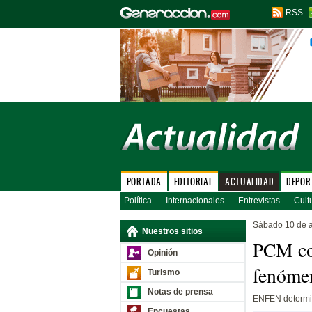
RSS
PORTADA
EDITORIAL
ACTUALIDAD
DEPOR
Política
Internacionales
Entrevistas
Cult
Sábado 10 de 
Nuestros sitios
PCM coo
Opinión
fenóme
Turismo
Notas de prensa
ENFEN determin
Encuestas