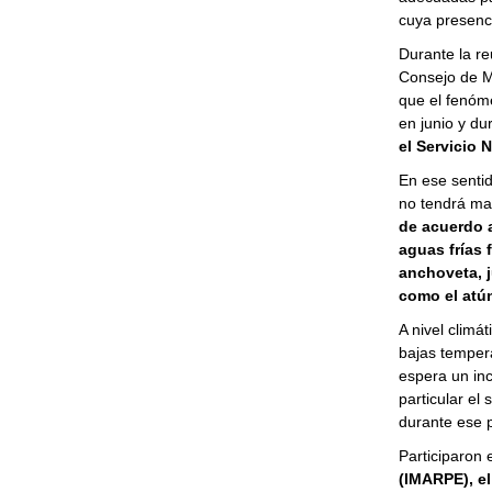
cuya presenci
Durante la re
Consejo de M
que el fenóm
en junio y du
el Servicio 
En ese senti
no tendrá may
de acuerdo a
aguas frías 
anchoveta, j
como el atún
A nivel climá
bajas tempera
espera un inc
particular el
durante ese p
Participaron 
(IMARPE), el