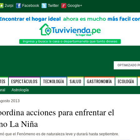
2urpi
Facebook
Twitter
Google+
TES
ESPECTÁCULOS
TECNOLOGÍA
SALUD
GASTRONOMÍA
ECOLOGÍA
ural
Astrología
agosto 2013
rdina acciones para enfrentar el
no La Niña
ó que el Fenómeno es de naturaleza leve y durará hasta septiembre.