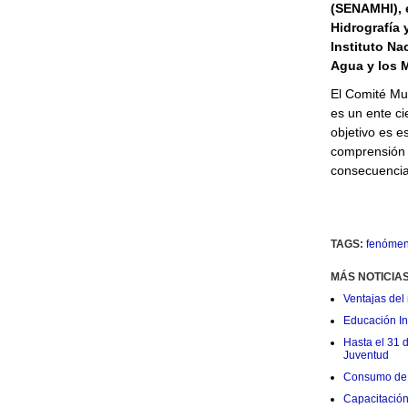
(SENAMHI), e
Hidrografía 
Instituto Na
Agua y los M
El Comité Mu
es un ente ci
objetivo es e
comprensión 
consecuencia
TAGS:
fenómen
MÁS NOTICIA
Ventajas del 
Educación Ini
Hasta el 31 
Juventud
Consumo de 
Capacitació