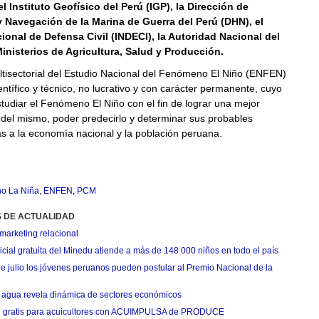
l Instituto Geofísico del Perú (IGP), la Dirección de
y Navegación de la Marina de Guerra del Perú (DHN), el
cional de Defensa Civil (INDECI), la Autoridad Nacional del
inisterios de Agricultura, Salud y Producción.
ltisectorial del Estudio Nacional del Fenómeno El Niño (ENFEN)
entífico y técnico, no lucrativo y con carácter permanente, cuyo
studiar el Fenómeno El Niño con el fin de lograr una mejor
del mismo, poder predecirlo y determinar sus probables
s a la economía nacional y la población peruana.
o La Niña
,
ENFEN
,
PCM
S DE ACTUALIDAD
marketing relacional
cial gratuita del Minedu atiende a más de 148 000 niños en todo el país
de julio los jóvenes peruanos pueden postular al Premio Nacional de la
agua revela dinámica de sectores económicos
n gratis para acuicultores con ACUIMPULSA de PRODUCE