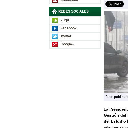
REDES SOCIALES
2urpi
Facebook
Twitter
Google+
Foto: publimet
La
Presidenc
Gestión del
del Estudio
adecuadas pa