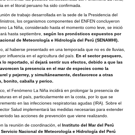
a en el litoral peruano ha sido confirmada.
unión de trabajo desarrollada en la sede de la Presidencia del
inistros, los organismos componentes del ENFEN concluyeron
eno La Niña, considerado hasta el momento como leve, se inició
rará hasta septiembre,
según los pronósticos expuestos por
Nacional de Meteorología e Hidrología del Perú (SENAMHI).
do, al haberse presentado en una temporada que no es de lluvias,
or influencia en el agricultura del país.
En el sector pesquero,
 lo reportado, sí dejará sentir sus efectos, debido a que las
favorecen la presencia en el mar de especies como la
urel y pejerrey, y simultáneamente, desfavorece a otras
, bonito, caballa y perico.
tico, el Fenómeno La Niña incidirá en prolongar la presencia de
turas en el país, particularmente en la costa, por lo que se
remento en las infecciones respiratorias agudas (IRA). Sobre el
 sector Salud implementará las medidas necesarias para extender
eriodo las acciones de prevención que viene realizando.
en la reunión de coordinación, el
Instituto del Mar del Perú
 Servicio Nacional de Meteorología e Hidrología del Perú