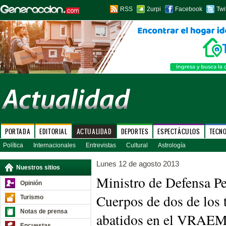
RSS
2urpi
Facebook
Twi
PORTADA
EDITORIAL
ACTUALIDAD
DEPORTES
ESPECTÁCULOS
TECN
Política
Internacionales
Entrevistas
Cultural
Astrología
Lunes 12 de agosto 2013
Nuestros sitios
Ministro de Defensa Pe
Opinión
Cuerpos de dos de los t
Turismo
Notas de prensa
abatidos en el VRAEM 
Encuestas