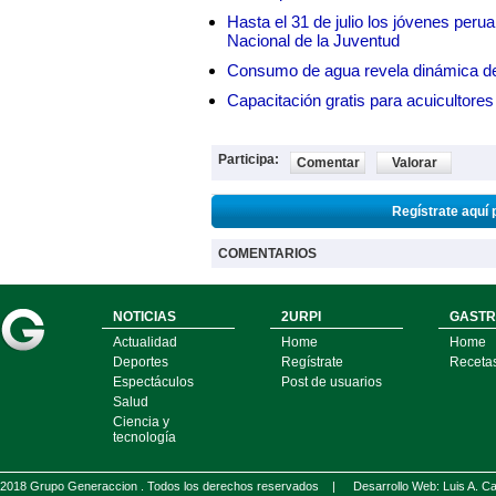
Hasta el 31 de julio los jóvenes peru
Nacional de la Juventud
Consumo de agua revela dinámica d
Capacitación gratis para acuicul
Participa:
Comentar
Valorar
Regístrate aquí 
COMENTARIOS
NOTICIAS
2URPI
GASTR
Actualidad
Home
Home
Deportes
Regístrate
Receta
Espectáculos
Post de usuarios
Salud
Ciencia y
tecnología
2018 Grupo Generaccion . Todos los derechos reservados |
Desarrollo Web: Luis A.