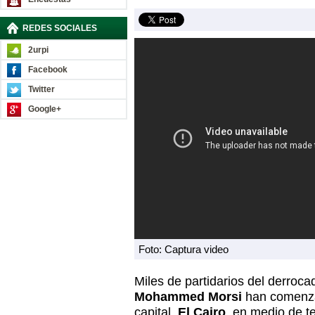
REDES SOCIALES
2urpi
Facebook
Twitter
Google+
Foto: Captura video
Miles de partidarios del derroca
Mohammed Morsi
han comenza
capital,
El Cairo
, en medio de 