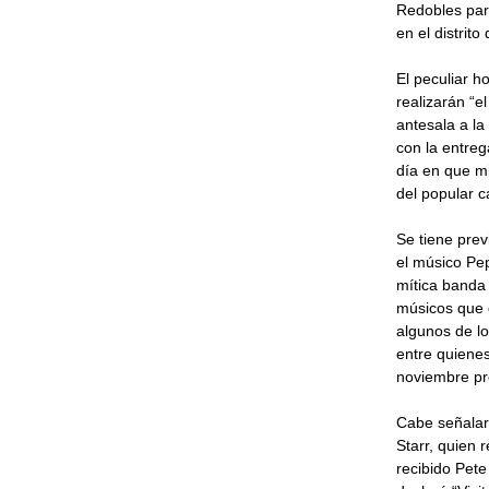
Redobles par
en el distrito
El peculiar 
realizarán “e
antesala a la
con la entreg
día en que m
del popular c
Se tiene prev
el músico Pe
mítica banda 
músicos que d
algunos de lo
entre quienes
noviembre pr
Cabe señalar
Starr, quien 
recibido Pete