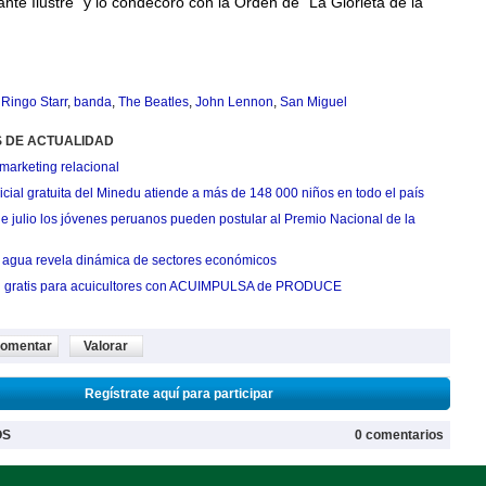
tante Ilustre” y lo condecoró con la Orden de “La Glorieta de la
,
Ringo Starr
,
banda
,
The Beatles
,
John Lennon
,
San Miguel
S DE ACTUALIDAD
marketing relacional
cial gratuita del Minedu atiende a más de 148 000 niños en todo el país
de julio los jóvenes peruanos pueden postular al Premio Nacional de la
agua revela dinámica de sectores económicos
n gratis para acuicultores con ACUIMPULSA de PRODUCE
omentar
Valorar
Regístrate aquí para participar
OS
0 comentarios