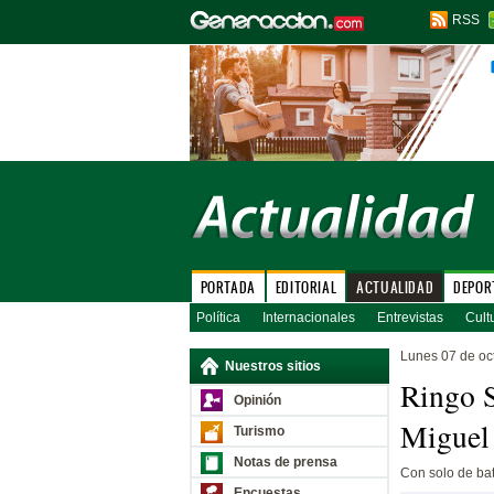
RSS
PORTADA
EDITORIAL
ACTUALIDAD
DEPOR
Política
Internacionales
Entrevistas
Cult
Lunes 07 de oc
Nuestros sitios
Ringo S
Opinión
Miguel
Turismo
Notas de prensa
Con solo de bat
Encuestas