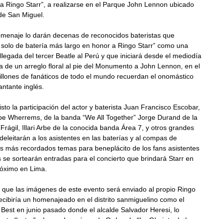
a Ringo Starr”, a realizarse en el Parque John Lennon ubicado
 de San Miguel.
homenaje lo darán decenas de reconocidos bateristas que
l solo de batería más largo en honor a Ringo Starr” como una
 llegada del tercer Beatle al Perú y que iniciará desde el mediodía
a de un arreglo floral al pie del Monumento a John Lennon, en el
illones de fanáticos de todo el mundo recuerdan el onomástico
antante inglés.
isto la participación del actor y baterista Juan Francisco Escobar,
pe Wherrems, de la banda “We All Together” Jorge Durand de la
Frágil, Illari Arbe de la conocida banda Área 7, y otros grandes
eleitarán a los asistentes en las baterías y al compas de
s más recordados temas para beneplácito de los fans asistentes
 se sortearán entradas para el concierto que brindará Starr en
óximo en Lima.
 que las imágenes de este evento será enviado al propio Ringo
recibiría un homenajeado en el distrito sanmiguelino como el
 Best en junio pasado donde el alcalde Salvador Heresi, lo