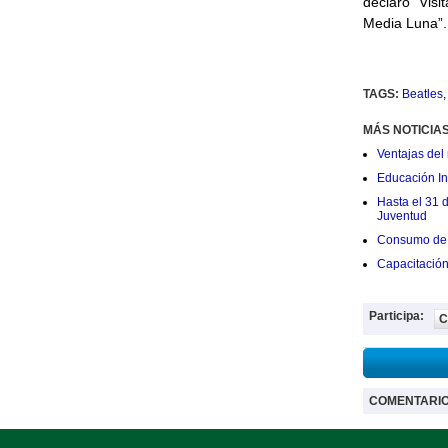
declaró “Visi
Media Luna”.
TAGS:
Beatles
MÁS NOTICIA
Ventajas del 
Educación Ini
Hasta el 31 
Juventud
Consumo de 
Capacitació
Participa:
C
COMENTARI