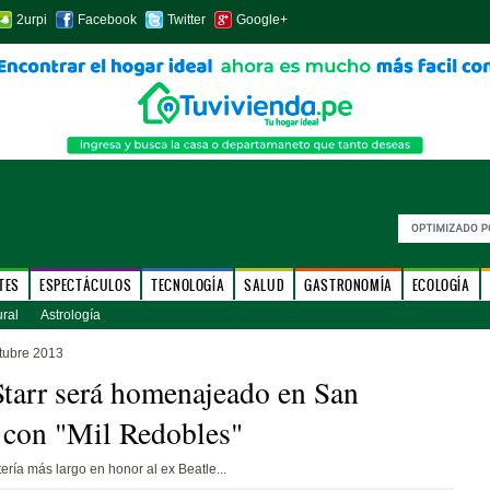
2urpi
Facebook
Twitter
Google+
TES
ESPECTÁCULOS
TECNOLOGÍA
SALUD
GASTRONOMÍA
ECOLOGÍA
ural
Astrología
tubre 2013
tarr será homenajeado en San
 con "Mil Redobles"
ería más largo en honor al ex Beatle...