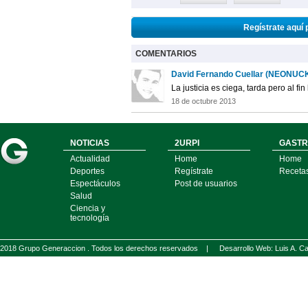
Regístrate aquí 
COMENTARIOS
David Fernando Cuellar (NEONUC
La justicia es ciega, tarda pero al fin 
18 de octubre 2013
NOTICIAS
2URPI
GASTR
Actualidad
Home
Home
Deportes
Regístrate
Receta
Espectáculos
Post de usuarios
Salud
Ciencia y
tecnología
2018 Grupo Generaccion . Todos los derechos reservados |
Desarrollo Web: Luis A.