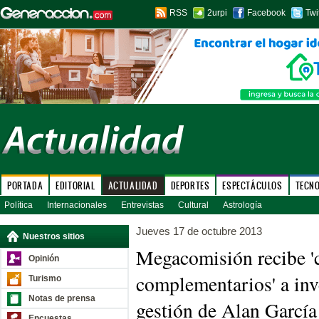
RSS
2urpi
Facebook
Twi
PORTADA
EDITORIAL
ACTUALIDAD
DEPORTES
ESPECTÁCULOS
TECN
Política
Internacionales
Entrevistas
Cultural
Astrología
Jueves 17 de octubre 2013
Nuestros sitios
Megacomisión recibe '
Opinión
complementarios' a inv
Turismo
Notas de prensa
gestión de Alan García
Encuestas