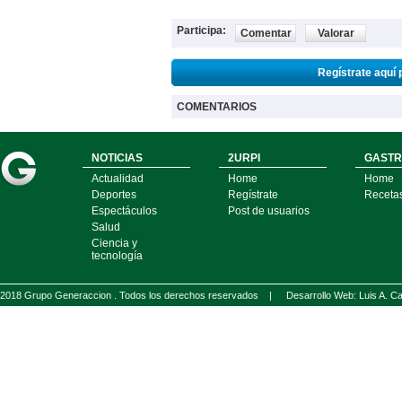
Participa:
Comentar
Valorar
Regístrate aquí 
COMENTARIOS
NOTICIAS
2URPI
GASTR
Actualidad
Home
Home
Deportes
Regístrate
Receta
Espectáculos
Post de usuarios
Salud
Ciencia y
tecnología
2018 Grupo Generaccion . Todos los derechos reservados |
Desarrollo Web: Luis A.