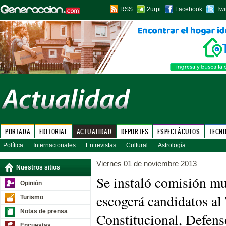
RSS
2urpi
Facebook
Twi
PORTADA
EDITORIAL
ACTUALIDAD
DEPORTES
ESPECTÁCULOS
TECN
Política
Internacionales
Entrevistas
Cultural
Astrología
Viernes 01 de noviembre 2013
Nuestros sitios
Se instaló comisión mu
Opinión
escogerá candidatos al
Turismo
Notas de prensa
Constitucional, Defens
Encuestas