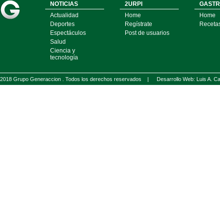
NOTICIAS
2URPI
GASTR
Actualidad
Home
Home
Deportes
Regístrate
Receta
Espectáculos
Post de usuarios
Salud
Ciencia y
tecnología
2018 Grupo Generaccion . Todos los derechos reservados |
Desarrollo Web: Luis A.