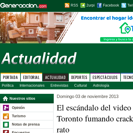
RSS
2urpi
Facebook
Twi
PORTADA
EDITORIAL
ACTUALIDAD
DEPORTES
ESPECTÁCULOS
TECN
Política
Internacionales
Entrevistas
Cultural
Astrología
Domingo 03 de noviembre 2013
Nuestros sitios
El escándalo del video 
Opinión
Toronto fumando crack 
Turismo
Notas de prensa
rato
Encuestas