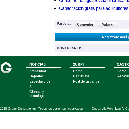
Consumo de agua revela dinámica d
Capacitación gratis para acuicul
Participa:
Comentar
Valorar
Regístrate aquí 
COMENTARIOS
NOTICIAS
2URPI
GASTR
Actualidad
Home
Home
Deportes
Regístrate
Receta
Espectáculos
Post de usuarios
Salud
Ciencia y
tecnología
2018 Grupo Generaccion . Todos los derechos reservados |
Desarrollo Web: Luis A.