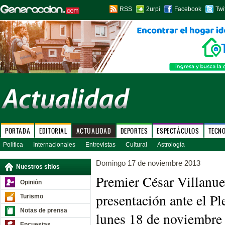
RSS
2urpi
Facebook
Twi
PORTADA
EDITORIAL
ACTUALIDAD
DEPORTES
ESPECTÁCULOS
TECN
Política
Internacionales
Entrevistas
Cultural
Astrología
Domingo 17 de noviembre 2013
Nuestros sitios
Premier César Villanue
Opinión
presentación ante el Pl
Turismo
Notas de prensa
lunes 18 de noviembre
Encuestas