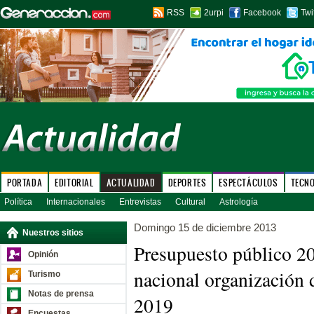
RSS
2urpi
Facebook
Twi
PORTADA
EDITORIAL
ACTUALIDAD
DEPORTES
ESPECTÁCULOS
TECN
Política
Internacionales
Entrevistas
Cultural
Astrología
Domingo 15 de diciembre 2013
Nuestros sitios
Presupuesto público 20
Opinión
nacional organización
Turismo
Notas de prensa
2019
Encuestas