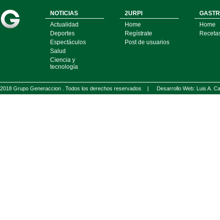
NOTICIAS
2URPI
GASTR
Actualidad
Home
Home
Deportes
Regístrate
Receta
Espectáculos
Post de usuarios
Salud
Ciencia y
tecnología
2018 Grupo Generaccion . Todos los derechos reservados |
Desarrollo Web: Luis A.