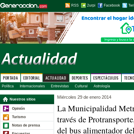
RSS
2urpi
Facebook
Twi
PORTADA
EDITORIAL
ACTUALIDAD
DEPORTES
ESPECTÁCULOS
TECN
Política
Internacionales
Entrevistas
Cultural
Astrología
Miércoles 29 de enero 2014
Nuestros sitios
La Municipalidad Metr
Opinión
través de Protransporte
Turismo
Notas de prensa
del bus alimentador de
Encuestas