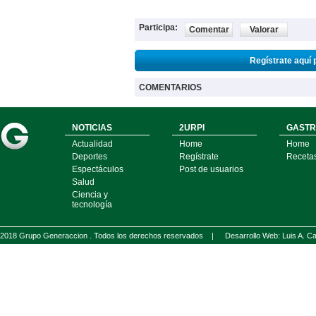
Participa:
Comentar
Valorar
Regístrate aquí 
COMENTARIOS
NOTICIAS
2URPI
GASTR
Actualidad
Home
Home
Deportes
Regístrate
Receta
Espectáculos
Post de usuarios
Salud
Ciencia y
tecnología
2018 Grupo Generaccion . Todos los derechos reservados |
Desarrollo Web: Luis A.