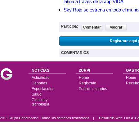
latina a través de la app VIDA
Sky Rojo se estrena en todo el mund
Participa:
Comentar
Valorar
Regístrate aquí 
COMENTARIOS
NOTICIAS
2URPI
GASTR
Actualidad
Home
Home
Deportes
Regístrate
Receta
Espectáculos
Post de usuarios
Salud
Ciencia y
tecnología
2018 Grupo Generaccion . Todos los derechos reservados |
Desarrollo Web: Luis A.