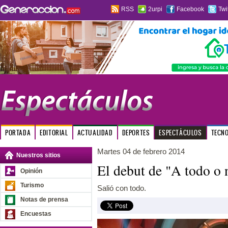
RSS
2urpi
Facebook
Twi
PORTADA
EDITORIAL
ACTUALIDAD
DEPORTES
ESPECTÁCULOS
TECN
Martes 04 de febrero 2014
Nuestros sitios
El debut de "A todo o 
Opinión
Turismo
Salió con todo.
Notas de prensa
Encuestas