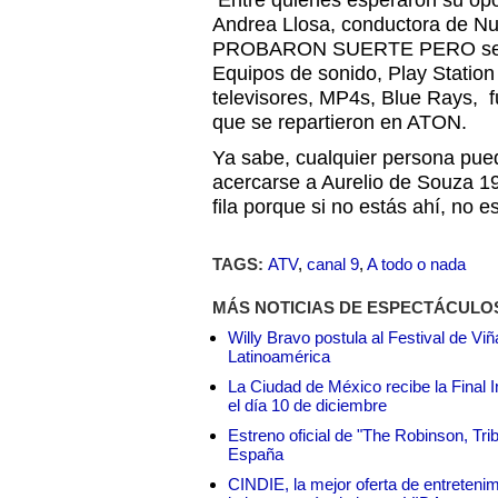
Entre quienes esperaron su op
Andrea Llosa, conductora de N
PROBARON SUERTE PERO se fu
Equipos de sonido, Play Station
televisores, MP4s, Blue Rays,
que se repartieron en ATON.
Ya sabe, cualquier persona pued
acercarse a Aurelio de Souza 1
fila porque si no estás ahí, no e
TAGS:
ATV
,
canal 9
,
A todo o nada
MÁS NOTICIAS DE ESPECTÁCULO
Willy Bravo postula al Festival de Vi
Latinoamérica
La Ciudad de México recibe la Final I
el día 10 de diciembre
Estreno oficial de "The Robinson, Tri
España
CINDIE, la mejor oferta de entretenim