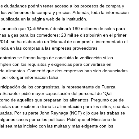
os ciudadanos podrán tener acceso a los procesos de compra y
a los volúmenes de compra y precios. Además, toda la información
publicada en la página web de la institución.
 anunció que ‘Qali Warma’ destinará 180 millones de soles para
as a gas para los comedores; 23 mil se distribuirán en el primer
 2014; se ha elaborado un ‘Manual de compras’ e incrementado el
gencia en las compras a las empresas proveedoras.
ontratos se firman luego de concluida la verificación si las
len con los requisitos y exigencias para convertirse en
de alimentos. Comentó que dos empresas han sido denunciadas
 por otorgar información falsa.
rticipación de los congresistas, la representante de Fuerza
a Schaefer pidió mayor capacitación del personal de “Qali
como de aquellos que preparan los alimentos. Preguntó que de
cuelas que reciben a diario la alimentación para los niños, cuántas
luadas. Por su parte John Reynaga (NGP) dijo que las trabas se
lgunos casos por celos políticos. Pidió que el Ministerio de
ial sea más incisivo con las multas y más exigente con los