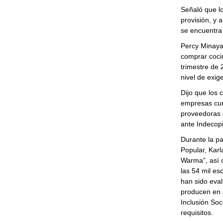
Señaló que l
provisión, y 
se encuentra 
Percy Minaya
comprar cocin
trimestre de
nivel de exi
Dijo que los c
empresas cump
proveedoras 
ante Indecopi
Durante la pa
Popular, Karl
Warma”, así 
las 54 mil es
han sido eva
producen en a
Inclusión Soc
requisitos.