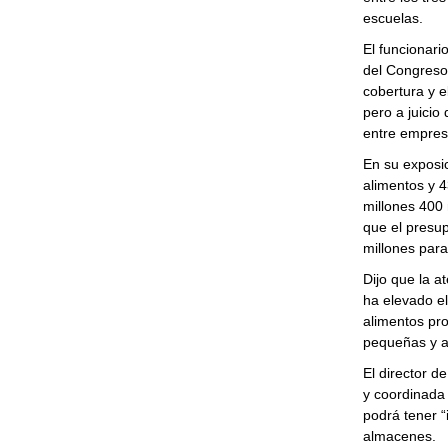
escuelas.
El funcionari
del Congreso 
cobertura y 
pero a juicio
entre empres
En su exposic
alimentos y 4
millones 400 
que el presu
millones para
Dijo que la a
ha elevado el
alimentos pr
pequeñas y a
El director d
y coordinada 
podrá tener “
almacenes.