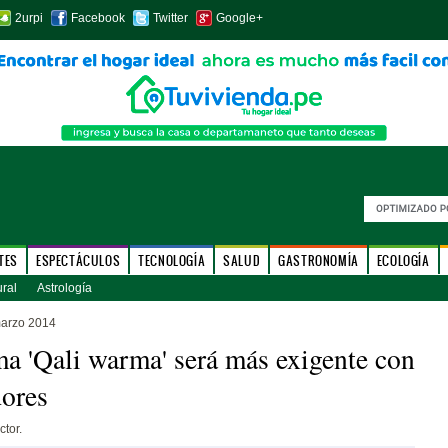
2urpi
Facebook
Twitter
Google+
TES
ESPECTÁCULOS
TECNOLOGÍA
SALUD
GASTRONOMÍA
ECOLOGÍA
ural
Astrología
marzo 2014
a 'Qali warma' será más exigente con
ores
ctor.