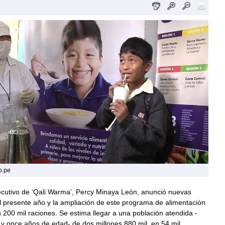
b.pe
jecutivo de ‘Qali Warma’, Percy Minaya León, anunció nuevas
l presente año y la ampliación de este programa de alimentación
 200 mil raciones. Se estima llegar a una población atendida -
s y once años de edad- de dos millones 880 mil, en 54 mil