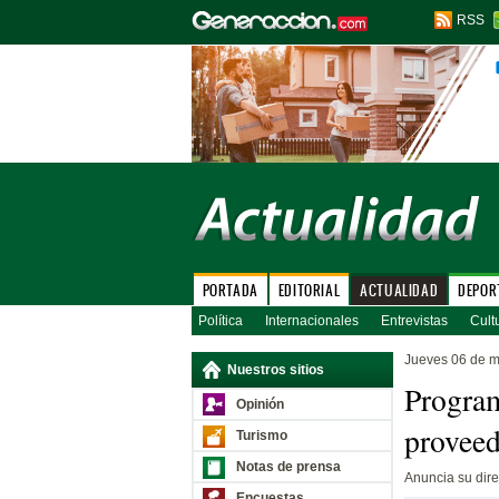
RSS
PORTADA
EDITORIAL
ACTUALIDAD
DEPOR
Política
Internacionales
Entrevistas
Cult
Jueves 06 de 
Nuestros sitios
Program
Opinión
proveed
Turismo
Notas de prensa
Anuncia su dire
Encuestas