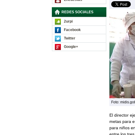
REDES SOCIALES
2urpi
Facebook
Twitter
Google+
Foto: midis.go
El director e
metas para e
para niños en
entre los tre