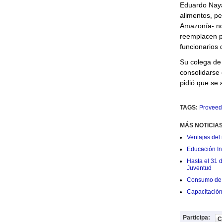
Eduardo Naya
alimentos, pe
Amazonía- no
reemplacen po
funcionarios 
Su colega de
consolidarse 
pidió que se 
TAGS:
Proveed
MÁS NOTICIA
Ventajas del 
Educación Ini
Hasta el 31 
Juventud
Consumo de 
Capacitació
Participa:
C