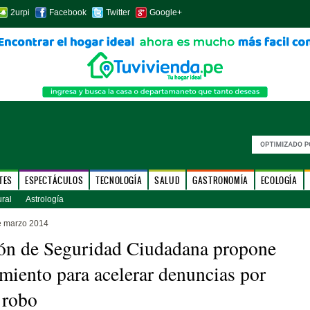
2urpi
Facebook
Twitter
Google+
TES
ESPECTÁCULOS
TECNOLOGÍA
SALUD
GASTRONOMÍA
ECOLOGÍA
ural
Astrología
e marzo 2014
ón de Seguridad Ciudadana propone
miento para acelerar denuncias por
 robo