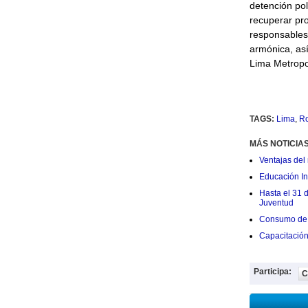
detención pol
recuperar pro
responsables 
armónica, así
Lima Metropo
TAGS:
Lima
,
R
MÁS NOTICIA
Ventajas del 
Educación Ini
Hasta el 31 
Juventud
Consumo de 
Capacitació
Participa:
C