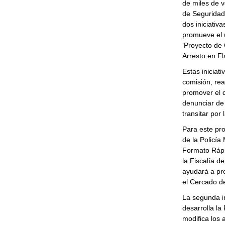
de miles de v
de Seguridad
dos iniciativ
promueve el 
‘Proyecto de
Arresto en Fl
Estas iniciat
comisión, rea
promover el d
denunciar de 
transitar por 
Para este pr
de la Policía 
Formato Rápid
la Fiscalía 
ayudará a pro
el Cercado d
La segunda in
desarrolla la
modifica los 