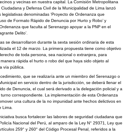
ecinos y vecinas en nuestra capital. La Comisión Metropolitana
 Ciudadana y Defensa Civil de la Municipalidad de Lima lanzó
as legislativas denominadas ‘Proyecto de Ordenanza que
uso de Formato Rápido de Denuncia por Hurto y Robo’ y
 Ordenanza que faculta al Serenazgo apoyar a la PNP en el
agrante Delito’.
ivas se desarrollaron durante la sexta sesión ordinaria de esta
lizada el 12 de marzo. La primera propuesta tiene como objetivo
erecho de toda persona, sea nacional o extranjera, para
manera rápida el hurto o robo del que haya sido objeto al
la vía pública.
ocedimiento, que se realizaría ante un miembro del Serenazgo o
Municipal en servicio dentro de la jurisdicción, se deberá llenar el
o de Denuncia, el cual será derivado a la delegación policial y a
de turno correspondiente. La implementación de esta Ordenanza
mover una cultura de la no impunidad ante hechos delictivos en
e Lima.
iciativa busca fortalecer las labores de seguridad ciudadana que
 Policía Nacional del Perú, al amparo de la Ley N° 29371, Ley que
artículos 259° y 260° del Código Procesal Penal, referidos a la