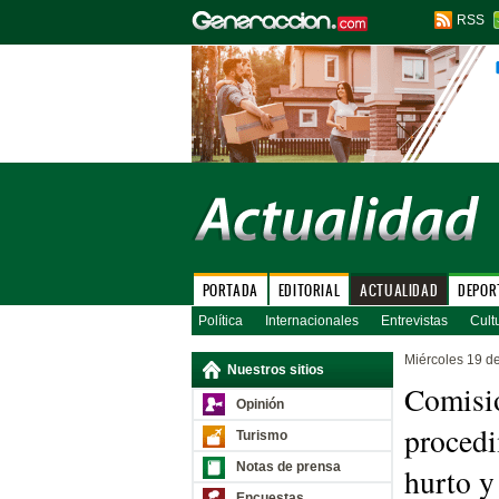
RSS
PORTADA
EDITORIAL
ACTUALIDAD
DEPOR
Política
Internacionales
Entrevistas
Cult
Miércoles 19 d
Nuestros sitios
Comisi
Opinión
procedi
Turismo
Notas de prensa
hurto y
Encuestas