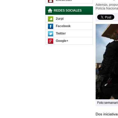
Además, propus
Policía Nacional
REDES SOCIALES
2urpi
Facebook
Twitter
Google+
Foto:semanari
Dos iniciativ