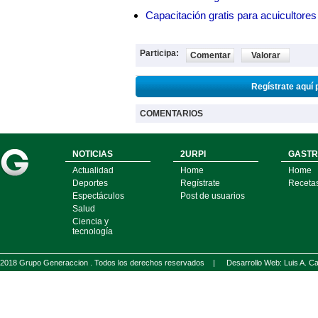
Capacitación gratis para acuicul
Participa:
Comentar
Valorar
Regístrate aquí 
COMENTARIOS
NOTICIAS
2URPI
GASTR
Actualidad
Home
Home
Deportes
Regístrate
Receta
Espectáculos
Post de usuarios
Salud
Ciencia y
tecnología
2018 Grupo Generaccion . Todos los derechos reservados |
Desarrollo Web: Luis A.