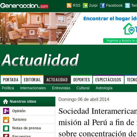
RSS
2urpi
Facebook
Twi
PORTADA
EDITORIAL
ACTUALIDAD
DEPORTES
ESPECTÁCULOS
TECN
Política
Internacionales
Entrevistas
Cultural
Astrología
Domingo 06 de abril 2014
Nuestros sitios
Sociedad Interamerican
Opinión
misión al Perú a fin de
Turismo
Notas de prensa
sobre concentración d
Encuestas