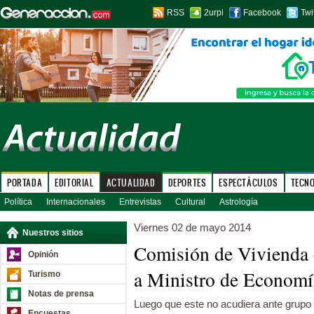
RSS
2urpi
Facebook
Twi
PORTADA
EDITORIAL
ACTUALIDAD
DEPORTES
ESPECTÁCULOS
TECN
Política
Internacionales
Entrevistas
Cultural
Astrología
Viernes 02 de mayo 2014
Nuestros sitios
Comisión de Vivienda c
Opinión
a Ministro de Economí
Turismo
Notas de prensa
Luego que este no acudiera ante grupo 
Encuestas