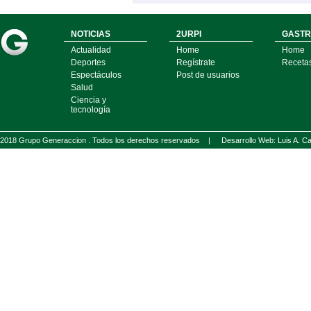
NOTICIAS
2URPI
GASTR
Actualidad
Home
Home
Deportes
Regístrate
Receta
Espectáculos
Post de usuarios
Salud
Ciencia y
tecnología
2018 Grupo Generaccion . Todos los derechos reservados |
Desarrollo Web: Luis A.