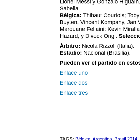
Lionel Messi y Gonzalo Higuaín
Sabella.
Bélgica:
Thibaut Courtois; Toby
Buyten, Vincent Kompany, Jan V
Marouane Fellaini; Kevin Mirall
Hazard; y Divock Origi.
Selecci
Árbitro:
Nicola Rizzoli (Italia).
Estadio:
Nacional (Brasilia).
Pueden ver el partido en esto
Enlace uno
Enlace dos
Enlace tres
TAGS:
Bélgica
,
Argentina
,
Brasil 2014