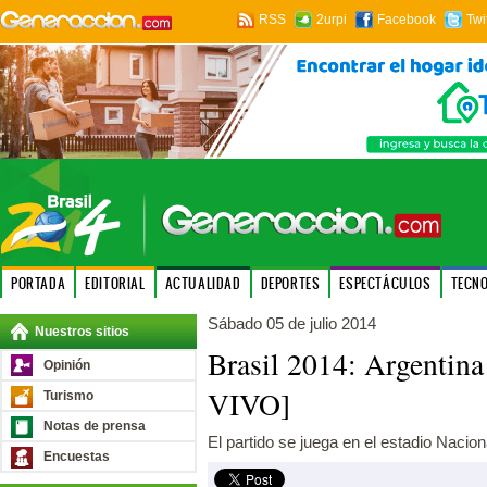
RSS
2urpi
Facebook
Twi
PORTADA
EDITORIAL
ACTUALIDAD
DEPORTES
ESPECTÁCULOS
TECN
Sábado 05 de julio 2014
Nuestros sitios
Brasil 2014: Argentin
Opinión
VIVO]
Turismo
Notas de prensa
El partido se juega en el estadio Naciona
Encuestas