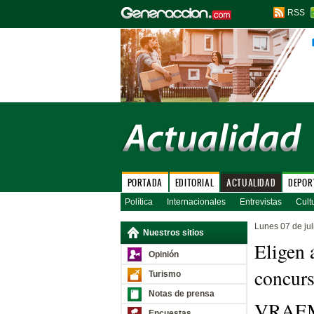
RSS
PORTADA
EDITORIAL
ACTUALIDAD
DEPOR
Política
Internacionales
Entrevistas
Cult
Lunes 07 de jul
Nuestros sitios
Eligen 
Opinión
concurs
Turismo
Notas de prensa
VRAE
Encuestas