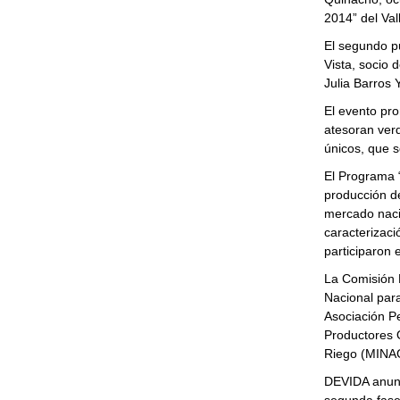
2014” del Va
El segundo pu
Vista, socio 
Julia Barros 
El evento pr
atesoran ver
únicos, que 
El Programa 
producción d
mercado nacio
caracterizaci
participaron 
La Comisión 
Nacional para
Asociación P
Productores O
Riego (MINA
DEVIDA anunci