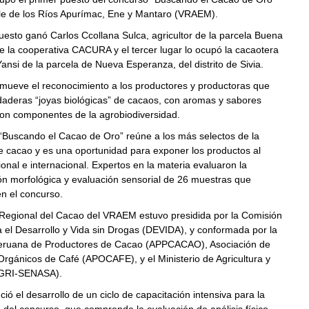
lle de los Ríos Apurímac, Ene y Mantaro (VRAEM).
esto ganó Carlos Ccollana Sulca, agricultor de la parcela Buena
de la cooperativa CACURA y el tercer lugar lo ocupó la cacaotera
Yansi de la parcela de Nueva Esperanza, del distrito de Sivia.
omueve el reconocimiento a los productores y productoras que
daderas “joyas biológicas” de cacaos, con aromas y sabores
son componentes de la agrobiodiversidad.
“Buscando el Cacao de Oro” reúne a los más selectos de la
e cacao y es una oportunidad para exponer los productos al
nal e internacional. Expertos en la materia evaluaron la
ón morfológica y evaluación sensorial de 26 muestras que
en el concurso.
Regional del Cacao del VRAEM estuvo presidida por la Comisión
 el Desarrollo y Vida sin Drogas (DEVIDA), y conformada por la
eruana de Productores de Cacao (APPCACAO), Asociación de
rgánicos de Café (APOCAFE), y el Ministerio de Agricultura y
GRI-SENASA).
ó el desarrollo de un ciclo de capacitación intensiva para la