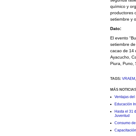
segunda fase 
químico y org
productores q
setiembre y o
Dato:
El evento “B
setiembre de 
cacao de 14 
Ayacucho, Ca
Piura, Puno, 
TAGS:
VRAEM
MÁS NOTICIA
Ventajas del 
Educación Ini
Hasta el 31 
Juventud
Consumo de 
Capacitació