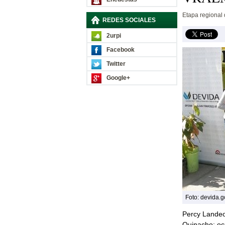
Etapa regional 
REDES SOCIALES
2urpi
Facebook
Twitter
Google+
Foto: devida.
Percy Landeo 
Quinacho; oc