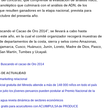
del concurso, que comprende la evaluación de análisis físico,
anoléptico que culminará con el análisis de ADN, de los
ue resulten ganadores en la etapa nacional, prevista para
ctubre del presenta año.
uscando el Cacao de Oro 2014”, se llevará a cabo hasta
este año, en la cual el comité organizador recogerá muestras de
de departamentos de la costa, sierra y selva como Amazonas,
jamarca, Cusco, Huánuco, Junín, Loreto, Madre de Dios, Pasco,
San Martín, Tumbes y Ucayali.
,
Buscando el cacao de Oro 2014
S DE ACTUALIDAD
marketing relacional
cial gratuita del Minedu atiende a más de 148 000 niños en todo el país
de julio los jóvenes peruanos pueden postular al Premio Nacional de la
agua revela dinámica de sectores económicos
n gratis para acuicultores con ACUIMPULSA de PRODUCE