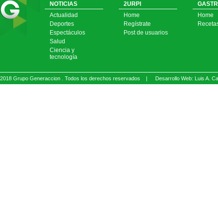
NOTICIAS
2URPI
GASTR
Actualidad
Home
Home
Deportes
Regístrate
Receta
Espectáculos
Post de usuarios
Salud
Ciencia y
tecnología
2018 Grupo Generaccion . Todos los derechos reservados |
Desarrollo Web: Luis A.