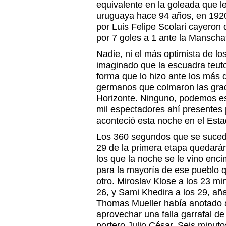
equivalente en la goleada que l
uruguaya hace 94 años, en 1920, 
por Luis Felipe Scolari cayeron 
por 7 goles a 1 ante la Manschaf
Nadie, ni el más optimista de l
imaginado que la escuadra teut
forma que lo hizo ante los más d
germanos que colmaron las grad
Horizonte. Ninguno, podemos es
mil espectadores ahí presentes 
aconteció esta noche en el Esta
Los 360 segundos que se sucedi
29 de la primera etapa quedará
los que la noche se le vino enci
para la mayoría de ese pueblo q
otro. Miroslav Klose a los 23 mi
26, y Sami Khedira a los 29, añ
Thomas Mueller había anotado a
aprovechar una falla garrafal de 
portero Julio César. Seis minuto