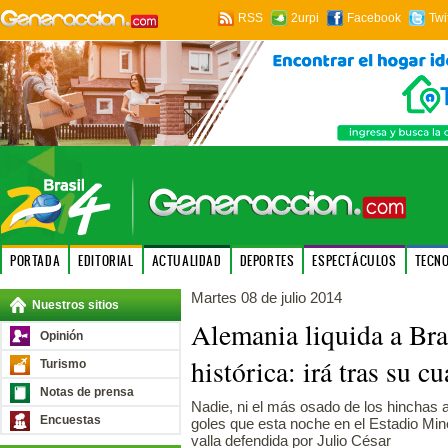
RSS
2urpi
Facebook
Twi
PORTADA
EDITORIAL
ACTUALIDAD
DEPORTES
ESPECTÁCULOS
TECN
Martes 08 de julio 2014
Nuestros sitios
Alemania liquida a Bra
Opinión
histórica: irá tras su cu
Turismo
Notas de prensa
Nadie, ni el más osado de los hinchas 
Encuestas
goles que esta noche en el Estadio Min
valla defendida por Julio César