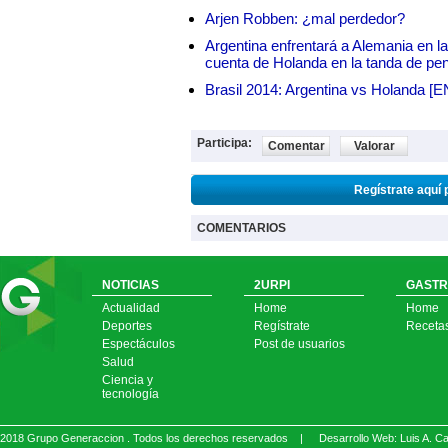
Arjen Robben: ¿mal perdedor?
Argentina enfrentará a Alemania en la 
cuenta de Holanda en la tanda de pe
Brasil 2014: Argentina vs Holanda [
Participa:
Comentar
Valorar
Regístrate aquí 
COMENTARIOS
NOTICIAS
2URPI
GASTR
Actualidad
Home
Home
Deportes
Regístrate
Receta
Espectáculos
Post de usuarios
Salud
Ciencia y
tecnología
2018 Grupo Generaccion . Todos los derechos reservados |
Desarrollo Web: Luis A.