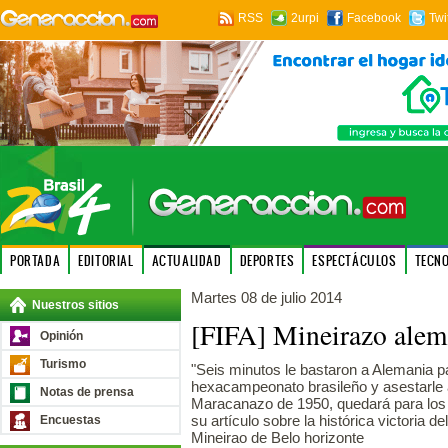
RSS
2urpi
Facebook
Twi
PORTADA
EDITORIAL
ACTUALIDAD
DEPORTES
ESPECTÁCULOS
TECN
Martes 08 de julio 2014
Nuestros sitios
[FIFA] Mineirazo alem
Opinión
Turismo
"Seis minutos le bastaron a Alemania p
hexacampeonato brasileño y asestarle a
Notas de prensa
Maracanazo de 1950, quedará para los lib
su artículo sobre la histórica victoria d
Encuestas
Mineirao de Belo horizonte