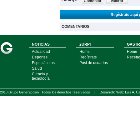
Participa:
Comentar
Valorar
Regístrate aquí 
COMENTARIOS
NOTICIAS
2URPI
GASTR
Actualidad
Home
Home
Deportes
Regístrate
Receta
Espectáculos
Post de usuarios
Salud
Ciencia y
tecnología
2018 Grupo Generaccion . Todos los derechos reservados |
Desarrollo Web: Luis A.