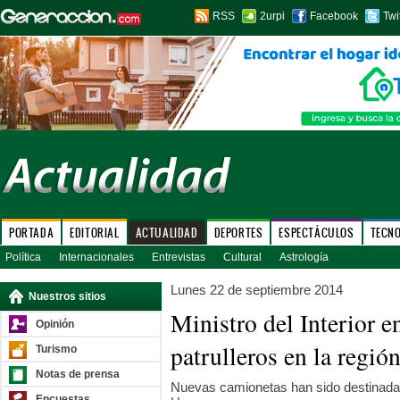
RSS
2urpi
Facebook
Twi
PORTADA
EDITORIAL
ACTUALIDAD
DEPORTES
ESPECTÁCULOS
TECN
Política
Internacionales
Entrevistas
Cultural
Astrología
Lunes 22 de septiembre 2014
Nuestros sitios
Ministro del Interior 
Opinión
patrulleros en la regi
Turismo
Notas de prensa
Nuevas camionetas han sido destinad
Encuestas