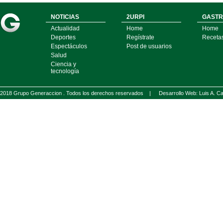
NOTICIAS
2URPI
GASTR
Actualidad
Home
Home
Deportes
Regístrate
Receta
Espectáculos
Post de usuarios
Salud
Ciencia y
tecnología
2018 Grupo Generaccion . Todos los derechos reservados |
Desarrollo Web: Luis A.