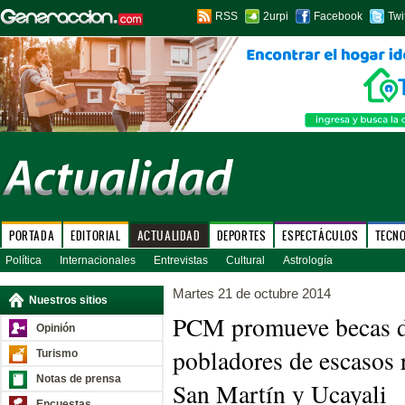
RSS
2urpi
Facebook
Twi
PORTADA
EDITORIAL
ACTUALIDAD
DEPORTES
ESPECTÁCULOS
TECN
Política
Internacionales
Entrevistas
Cultural
Astrología
Martes 21 de octubre 2014
Nuestros sitios
PCM promueve becas de
Opinión
pobladores de escasos
Turismo
Notas de prensa
San Martín y Ucayali
Encuestas