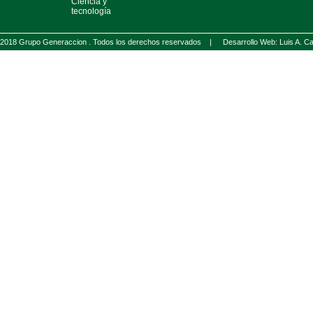
Ciencia y
tecnología
2018 Grupo Generaccion . Todos los derechos reservados |
Desarrollo Web: Luis A.