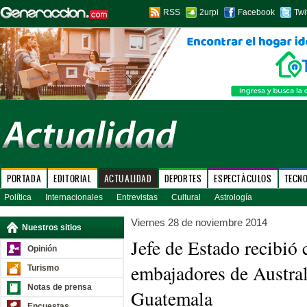
RSS
2urpi
Facebook
Twi
PORTADA
EDITORIAL
ACTUALIDAD
DEPORTES
ESPECTÁCULOS
TECN
Política
Internacionales
Entrevistas
Cultural
Astrología
Viernes 28 de noviembre 2014
Nuestros sitios
Jefe de Estado recibió 
Opinión
embajadores de Austral
Turismo
Notas de prensa
Guatemala
Encuestas