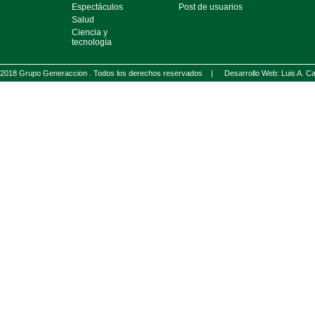
Espectáculos
Post de usuarios
Salud
Ciencia y
tecnología
2018 Grupo Generaccion . Todos los derechos reservados |
Desarrollo Web: Luis A.