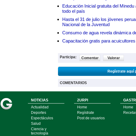
Educación Inicial gratuita del Mined
todo el país
Hasta el 31 de julio los jóvenes peru
Nacional de la Juventud
Consumo de agua revela dinámica d
Capacitación gratis para acuicul
Participa:
Comentar
Valorar
Regístrate aquí 
COMENTARIOS
NOTICIAS
2URPI
GASTR
Actualidad
Home
Home
Deportes
Regístrate
Receta
Espectáculos
Post de usuarios
Salud
Ciencia y
tecnología