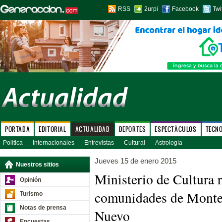
RSS
2urpi
Facebook
Twi
PORTADA
EDITORIAL
ACTUALIDAD
DEPORTES
ESPECTÁCULOS
TECN
Política
Internacionales
Entrevistas
Cultural
Astrología
Jueves 15 de enero 2015
Nuestros sitios
Ministerio de Cultura 
Opinión
comunidades de Monte
Turismo
Notas de prensa
Nuevo
Encuestas