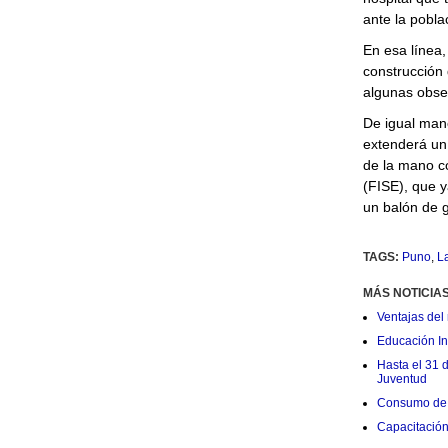
ante la poblac
En esa línea,
construcción 
algunas obse
De igual man
extenderá un 
de la mano co
(FISE), que 
un balón de 
TAGS:
Puno
,
La
MÁS NOTICIA
Ventajas del 
Educación Ini
Hasta el 31 
Juventud
Consumo de 
Capacitació