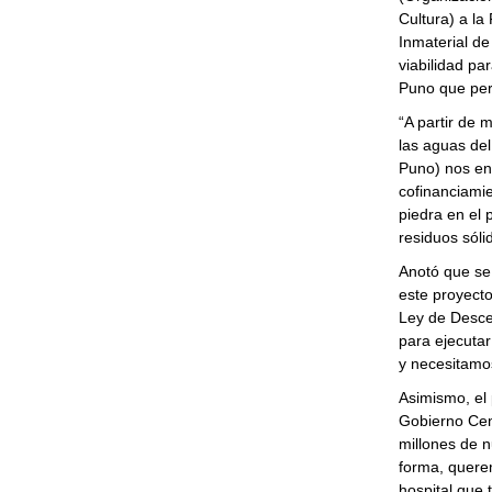
Cultura) a la
Inmaterial de
viabilidad pa
Puno que perm
“A partir de 
las aguas del
Puno) nos ent
cofinanciami
piedra en el 
residuos sóli
Anotó que se 
este proyecto
Ley de Descen
para ejecutar
y necesitamos
Asimismo, el 
Gobierno Cen
millones de n
forma, querem
hospital que 