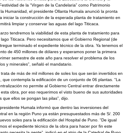
 Festividad de la “Virgen de la Candelaria” como Patrimonio
 la Humanidad, el presidente Ollanta Humala anunció la pronta
ra iniciar la construcción de la esperada planta de tratamiento en
itirá limpiar y conservar las aguas del lago Titicaca.
marzo tendremos la viabilidad de esta planta de tratamiento para
 lago Titicaca. Pero necesitamos que el Gobierno Regional (de
regue terminado el expediente técnico de la obra. Ya tenemos el
ento de 450 millones de dólares y esperamos poner la primera
primer semestre de este año para resolver el problema de los
dos y minerales”, señaló el mandatario.
trata de más de mil millones de soles los que serán invertidos en
, que contempla la edificación de un conjunto de 06 plantas. “La
tralización no permite al Gobierno Central entrar directamente
 esta obra, por eso requerimos el visto bueno de sus autoridades
 que ellos se pongan las pilas”, dijo.
presidente Humala informó que dentro las inversiones del
tral en la región Puno ya están presupuestados más de S/. 200
uevos soles para la edificación del Hospital de Puno. “De igual
os el expediente técnico de la obra para hacer por fin este
tanto necesita la gente”, indicó en el atrio de la Catedral de Puno