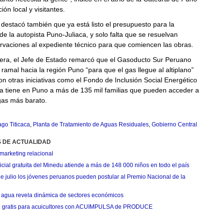
ión local y visitantes.
 destacó también que ya está listo el presupuesto para la
de la autopista Puno-Juliaca, y solo falta que se resuelvan
rvaciones al expediente técnico para que comiencen las obras.
era, el Jefe de Estado remarcó que el Gasoducto Sur Peruano
ramal hacia la región Puno “para que el gas llegue al altiplano”
n otras iniciativas como el Fondo de Inclusión Social Energético
ya tiene en Puno a más de 135 mil familias que pueden acceder a
gas más barato.
go Titicaca
,
Planta de Tratamiento de Aguas Residuales
,
Gobierno Central
S DE ACTUALIDAD
marketing relacional
cial gratuita del Minedu atiende a más de 148 000 niños en todo el país
de julio los jóvenes peruanos pueden postular al Premio Nacional de la
agua revela dinámica de sectores económicos
n gratis para acuicultores con ACUIMPULSA de PRODUCE