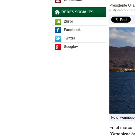
Presidente Olla
proyecto de lim
REDES SOCIALES
2urpi
Facebook
Twitter
Google+
Foto: wampup
En el marco 
(Organización