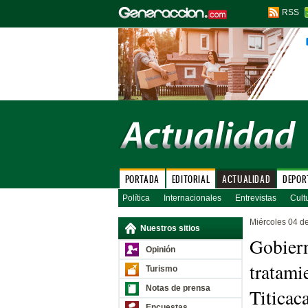
RSS
PORTADA
EDITORIAL
ACTUALIDAD
DEPOR
Política
Internacionales
Entrevistas
Cult
Miércoles 04 d
Nuestros sitios
Gobiern
Opinión
tratami
Turismo
Notas de prensa
Titicac
Encuestas