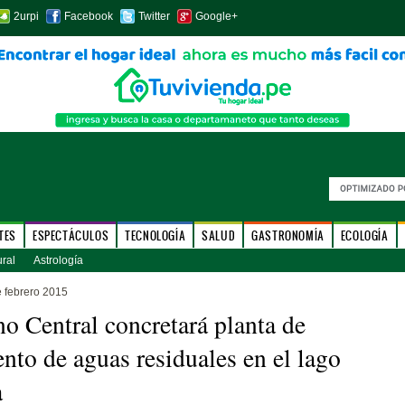
2urpi
Facebook
Twitter
Google+
TES
ESPECTÁCULOS
TECNOLOGÍA
SALUD
GASTRONOMÍA
ECOLOGÍA
ural
Astrología
e febrero 2015
o Central concretará planta de
ento de aguas residuales en el lago
a