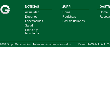
NOTICIAS
2URPI
GASTR
Actualidad
Home
Home
Deportes
Regístrate
Receta
Espectáculos
Post de usuarios
Salud
Ciencia y
tecnología
2018 Grupo Generaccion . Todos los derechos reservados |
Desarrollo Web: Luis A.