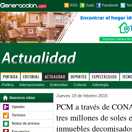
RSS
2urpi
Facebook
Twi
PORTADA
EDITORIAL
ACTUALIDAD
DEPORTES
ESPECTÁCULOS
TECN
Política
Internacionales
Entrevistas
Cultural
Astrología
Jueves 19 de febrero 2015
Nuestros sitios
PCM a través de CONA
Opinión
tres millones de soles 
Turismo
Notas de prensa
inmuebles decomisado
Encuestas