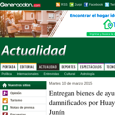
RSS
2urpi
Facebook
Twi
PORTADA
EDITORIAL
ACTUALIDAD
DEPORTES
ESPECTÁCULOS
TECN
Política
Internacionales
Entrevistas
Cultural
Astrología
Martes 10 de marzo 2015
Nuestros sitios
Entregan bienes de ayu
Opinión
damnificados por Hua
Turismo
Notas de prensa
Junín
Encuestas