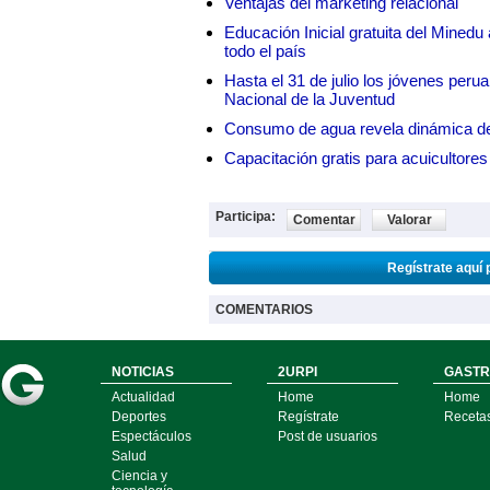
Ventajas del marketing relacional
Educación Inicial gratuita del Mined
todo el país
Hasta el 31 de julio los jóvenes peru
Nacional de la Juventud
Consumo de agua revela dinámica d
Capacitación gratis para acuicul
Participa:
Comentar
Valorar
Regístrate aquí 
COMENTARIOS
NOTICIAS
2URPI
GASTR
Actualidad
Home
Home
Deportes
Regístrate
Receta
Espectáculos
Post de usuarios
Salud
Ciencia y