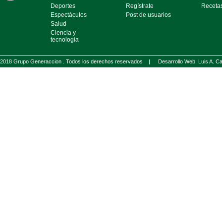
Deportes
Regístrate
Receta
Espectáculos
Post de usuarios
Salud
Ciencia y
tecnología
2018 Grupo Generaccion . Todos los derechos reservados |
Desarrollo Web: Luis A.