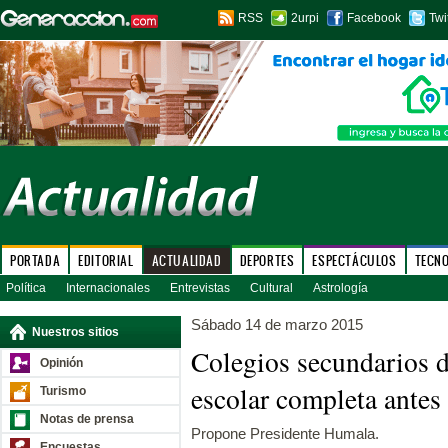
RSS
2urpi
Facebook
Twi
PORTADA
EDITORIAL
ACTUALIDAD
DEPORTES
ESPECTÁCULOS
TECN
Política
Internacionales
Entrevistas
Cultural
Astrología
Sábado 14 de marzo 2015
Nuestros sitios
Colegios secundarios d
Opinión
escolar completa antes
Turismo
Notas de prensa
Propone Presidente Humala.
Encuestas