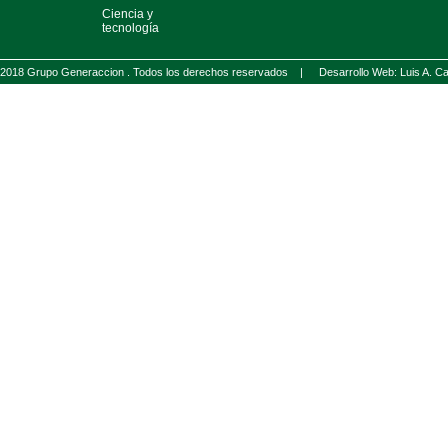
Ciencia y
tecnología
2018 Grupo Generaccion . Todos los derechos reservados |
Desarrollo Web: Luis A.