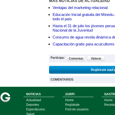
MÁS NOTICIAS DE ACTUALIDAD
Ventajas del marketing relacional
Educación Inicial gratuita del Mined
todo el país
Hasta el 31 de julio los jóvenes peru
Nacional de la Juventud
Consumo de agua revela dinámica d
Capacitación gratis para acuicul
Participa:
Comentar
Valorar
Regístrate aquí 
COMENTARIOS
NOTICIAS
2URPI
GASTR
Actualidad
Home
Home
Deportes
Regístrate
Receta
Espectáculos
Post de usuarios
Salud