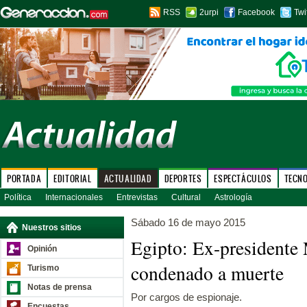
RSS
2urpi
Facebook
Twi
PORTADA
EDITORIAL
ACTUALIDAD
DEPORTES
ESPECTÁCULOS
TECN
Política
Internacionales
Entrevistas
Cultural
Astrología
Sábado 16 de mayo 2015
Nuestros sitios
Egipto: Ex-president
Opinión
condenado a muerte
Turismo
Notas de prensa
Por cargos de espionaje.
Encuestas