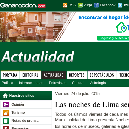
RSS
2urpi
Facebook
Twi
PORTADA
EDITORIAL
ACTUALIDAD
DEPORTES
ESPECTÁCULOS
TECN
Política
Internacionales
Entrevistas
Cultural
Astrología
Viernes 24 de julio 2015
Nuestros sitios
Las noches de Lima ser
Opinión
Turismo
Todos los últimos viernes de cada mes 
Municipalidad de Lima presenta Noches 
Notas de prensa
los horarios de museos, galerías e igle
Encuestas