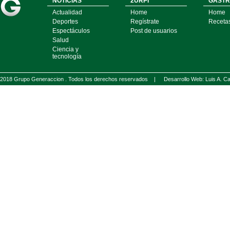
NOTICIAS
2URPI
GASTR
Actualidad
Home
Home
Deportes
Regístrate
Receta
Espectáculos
Post de usuarios
Salud
Ciencia y
tecnología
2018 Grupo Generaccion . Todos los derechos reservados |
Desarrollo Web: Luis A.