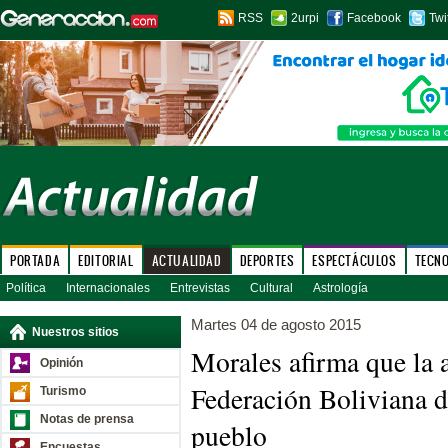
RSS
2urpi
Facebook
Twi
PORTADA
EDITORIAL
ACTUALIDAD
DEPORTES
ESPECTÁCULOS
TECN
Política
Internacionales
Entrevistas
Cultural
Astrología
Martes 04 de agosto 2015
Nuestros sitios
Morales afirma que la 
Opinión
Federación Boliviana d
Turismo
Notas de prensa
pueblo
Encuestas