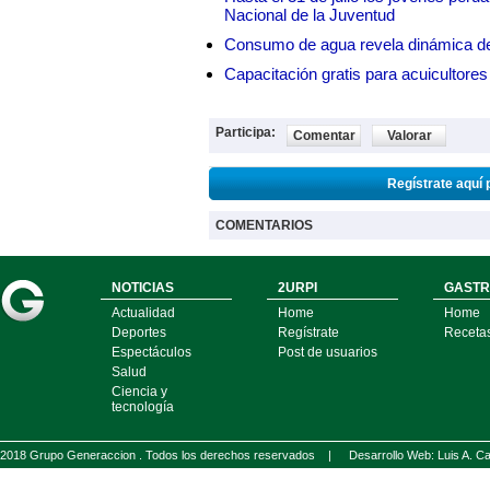
Nacional de la Juventud
Consumo de agua revela dinámica d
Capacitación gratis para acuicul
Participa:
Comentar
Valorar
Regístrate aquí 
COMENTARIOS
NOTICIAS
2URPI
GASTR
Actualidad
Home
Home
Deportes
Regístrate
Receta
Espectáculos
Post de usuarios
Salud
Ciencia y
tecnología
2018 Grupo Generaccion . Todos los derechos reservados |
Desarrollo Web: Luis A.