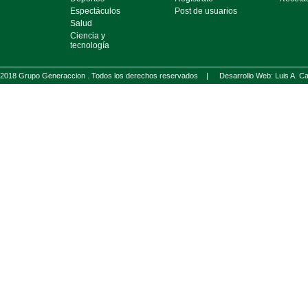
Espectáculos
Post de usuarios
Salud
Ciencia y
tecnología
2018 Grupo Generaccion . Todos los derechos reservados |
Desarrollo Web: Luis A.