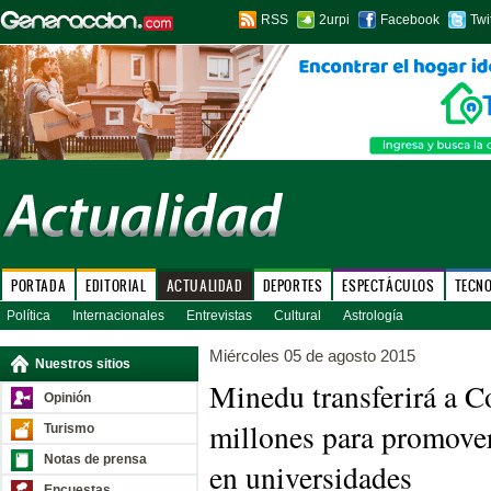
RSS
2urpi
Facebook
Twi
PORTADA
EDITORIAL
ACTUALIDAD
DEPORTES
ESPECTÁCULOS
TECN
Política
Internacionales
Entrevistas
Cultural
Astrología
Miércoles 05 de agosto 2015
Nuestros sitios
Minedu transferirá a C
Opinión
millones para promover
Turismo
Notas de prensa
en universidades
Encuestas