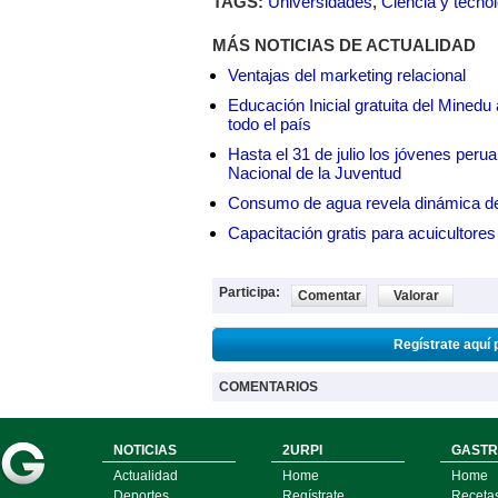
TAGS:
Universidades
,
Ciencia y tecno
MÁS NOTICIAS DE ACTUALIDAD
Ventajas del marketing relacional
Educación Inicial gratuita del Mined
todo el país
Hasta el 31 de julio los jóvenes peru
Nacional de la Juventud
Consumo de agua revela dinámica d
Capacitación gratis para acuicul
Participa:
Comentar
Valorar
Regístrate aquí 
COMENTARIOS
NOTICIAS
2URPI
GASTR
Actualidad
Home
Home
Deportes
Regístrate
Receta