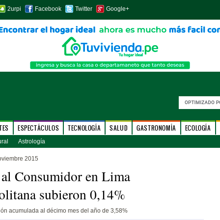
2urpi
Facebook
Twitter
Google+
TES
ESPECTÁCULOS
TECNOLOGÍA
SALUD
GASTRONOMÍA
ECOLOGÍA
ural
Astrología
oviembre 2015
 al Consumidor en Lima
litana subieron 0,14%
ión acumulada al décimo mes del año de 3,58%