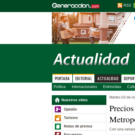
RSS
PORTADA
EDITORIAL
ACTUALIDAD
DEPOR
Política
Internacionales
Entrevistas
Cult
Martes 03 de n
Nuestros sitios
Precios
Opinión
Metropo
Turismo
Notas de prensa
Con una variac
Encuestas