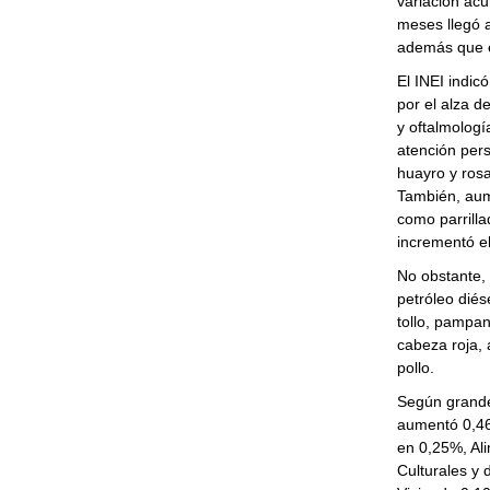
variación ac
meses llegó 
además que e
El INEI indic
por el alza d
y oftalmologí
atención pers
huayro y rosa
También, aum
como parrilla
incrementó el
No obstante, 
petróleo diése
tollo, pampan
cabeza roja, 
pollo.
Según grande
aumentó 0,46
en 0,25%, Ali
Culturales y