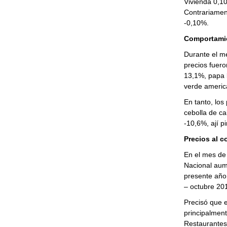
Vivienda 0,10
Contrariamen
-0,10%.
Comportamie
Durante el me
precios fuero
13,1%, papa 
verde americ
En tanto, los
cebolla de c
-10,6%, ají p
Precios al c
En el mes de 
Nacional aum
presente año
– octubre 20
Precisó que e
principalmen
Restaurantes 