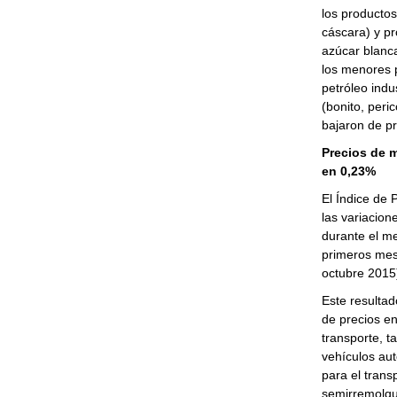
los productos
cáscara) y pr
azúcar blanca
los menores 
petróleo indu
(bonito, peri
bajaron de pr
Precios de 
en 0,23%
El Índice de 
las variacion
durante el me
primeros mes
octubre 2015
Este resultad
de precios en
transporte, t
vehículos aut
para el trans
semirremolqu