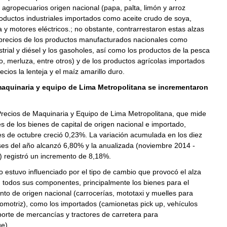
 agropecuarios origen nacional (papa, palta, limón y arroz
oductos industriales importados como aceite crudo de soya,
 y motores eléctricos.; no obstante, contrarrestaron estas alzas
precios de los productos manufacturados nacionales como
strial y diésel y los gasoholes, así como los productos de la pesca
co, merluza, entre otros) y de los productos agrícolas importados
ecios la lenteja y el maíz amarillo duro.
maquinaria y equipo de Lima Metropolitana se incrementaron
Precios de Maquinaria y Equipo de Lima Metropolitana, que mide
es de los bienes de capital de origen nacional e importado,
s de octubre creció 0,23%. La variación acumulada en los diez
es del año alcanzó 6,80% y la anualizada (noviembre 2014 -
) registró un incremento de 8,18%.
o estuvo influenciado por el tipo de cambio que provocó el alza
 todos sus componentes, principalmente los bienes para el
anto de origen nacional (carrocerías, mototaxi y muelles para
omotriz), como los importados (camionetas pick up, vehículos
porte de mercancías y tractores de carretera para
e).