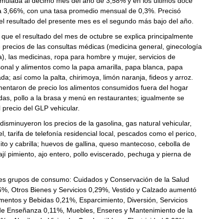
umulada al décimo mes del año de 3,58% y en los últimos doce
a 3,66%, con una tasa promedio mensual de 0,3%. Precisó
l resultado del presente mes es el segundo más bajo del año.
ó que el resultado del mes de octubre se explica principalmente
e precios de las consultas médicas (medicina general, ginecología
a), las medicinas, ropa para hombre y mujer, servicios de
onal y alimentos como la papa amarilla, papa blanca, papa
da; así como la palta, chirimoya, limón naranja, fideos y arroz.
entaron de precio los alimentos consumidos fuera del hogar
das, pollo a la brasa y menú en restaurantes; igualmente se
 precio del GLP vehicular.
disminuyeron los precios de la gasolina, gas natural vehicular,
l, tarifa de telefonía residencial local, pescados como el perico,
ito y cabrilla; huevos de gallina, queso mantecoso, cebolla de
ají pimiento, ajo entero, pollo eviscerado, pechuga y pierna de
s grupos de consumo: Cuidados y Conservación de la Salud
%, Otros Bienes y Servicios 0,29%, Vestido y Calzado aumentó
mentos y Bebidas 0,21%, Esparcimiento, Diversión, Servicios
 de Enseñanza 0,11%, Muebles, Enseres y Mantenimiento de la