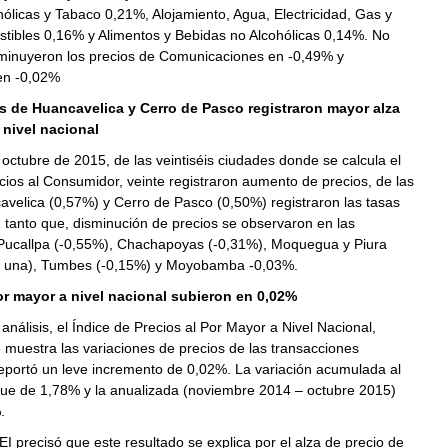
ólicas y Tabaco 0,21%, Alojamiento, Agua, Electricidad, Gas y
tibles 0,16% y Alimentos y Bebidas no Alcohólicas 0,14%. No
sminuyeron los precios de Comunicaciones en -0,49% y
en -0,02%
s de Huancavelica y Cerro de Pasco registraron mayor alza
 nivel nacional
octubre de 2015, de las veintiséis ciudades donde se calcula el
cios al Consumidor, veinte registraron aumento de precios, de las
velica (0,57%) y Cerro de Pasco (0,50%) registraron las tasas
 tanto que, disminución de precios se observaron en las
Pucallpa (-0,55%), Chachapoyas (-0,31%), Moquegua y Piura
a una), Tumbes (-0,15%) y Moyobamba -0,03%.
or mayor a nivel nacional subieron en 0,02%
análisis, el Índice de Precios al Por Mayor a Nivel Nacional,
 muestra las variaciones de precios de las transacciones
eportó un leve incremento de 0,02%. La variación acumulada al
ue de 1,78% y la anualizada (noviembre 2014 – octubre 2015)
.
NEI precisó que este resultado se explica por el alza de precio de