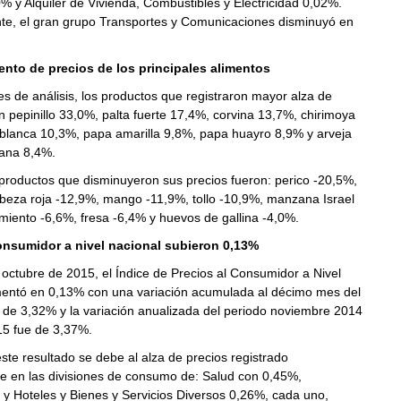
% y Alquiler de Vivienda, Combustibles y Electricidad 0,02%.
te, el gran grupo Transportes y Comunicaciones disminuyó en
nto de precios de los principales alimentos
s de análisis, los productos que registraron mayor alza de
n pepinillo 33,0%, palta fuerte 17,4%, corvina 13,7%, chirimoya
blanca 10,3%, papa amarilla 9,8%, papa huayro 8,9% y arveja
ana 8,4%.
 productos que disminuyeron sus precios fueron: perico -20,5%,
abeza roja -12,9%, mango -11,9%, tollo -10,9%, manzana Israel
imiento -6,6%, fresa -6,4% y huevos de gallina -4,0%.
onsumidor a nivel nacional subieron 0,13%
octubre de 2015, el Índice de Precios al Consumidor a Nivel
entó en 0,13% con una variación acumulada al décimo mes del
 de 3,32% y la variación anualizada del periodo noviembre 2014
15 fue de 3,37%.
ste resultado se debe al alza de precios registrado
te en las divisiones de consumo de: Salud con 0,45%,
y Hoteles y Bienes y Servicios Diversos 0,26%, cada uno,