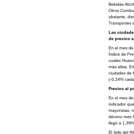
Bebidas Alcoh
Otros Combus
obstante, di
Transportes 
Las ciudade
de precios a
En el mes de 
Índice de Pre
cuales Huanca
más altas. En
ciudades de 
(-0,24% cad
Precios al p
En el mes de 
indicador que
mayoristas, r
décimo mes f
llegó a 1,39%
El Jefe del I