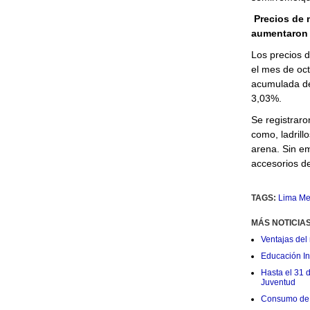
Precios de 
aumentaron
Los precios d
el mes de oc
acumulada de
3,03%.
Se registraro
como, ladrill
arena. Sin em
accesorios de 
TAGS:
Lima Me
MÁS NOTICIA
Ventajas del 
Educación Ini
Hasta el 31 
Juventud
Consumo de 