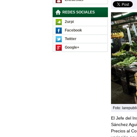
REDES SOCIALES
2urpi
Facebook
Twitter
Google+
Foto: larepubl
El Jefe del In
Sánchez Aguil
Precios al C