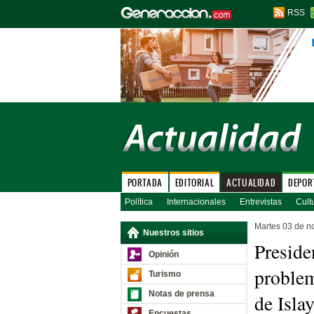
RSS
PORTADA
EDITORIAL
ACTUALIDAD
DEPOR
Política
Internacionales
Entrevistas
Cult
Martes 03 de n
Nuestros sitios
Preside
Opinión
problem
Turismo
Notas de prensa
de Isla
Encuestas