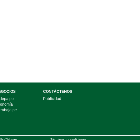
EGOCIOS
CONTÁCTENOS
depa.pe
Publicidad
onomía
trabajo.pe
illa Chihuan
Términos y condiciones