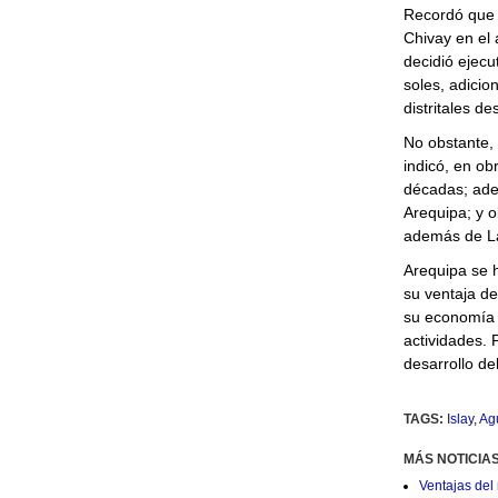
Recordó que e
Chivay en el 
decidió ejecu
soles, adicio
distritales d
No obstante, 
indicó, en ob
décadas; ade
Arequipa; y o
además de La 
Arequipa se 
su ventaja de 
su economía c
actividades. 
desarrollo del
TAGS:
Islay
,
Ag
MÁS NOTICIA
Ventajas del 