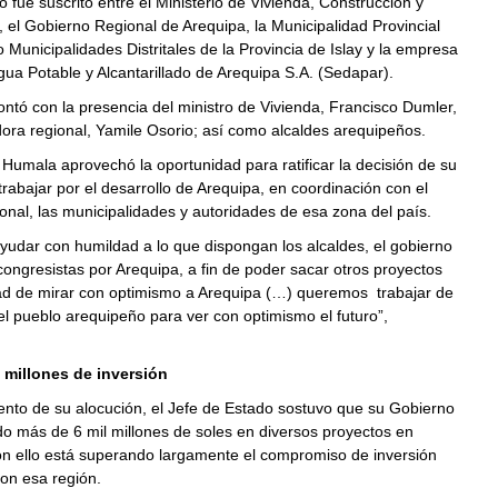
 fue suscrito entre el Ministerio de Vivienda, Construcción y
el Gobierno Regional de Arequipa, la Municipalidad Provincial
co Municipalidades Distritales de la Provincia de Islay y la empresa
gua Potable y Alcantarillado de Arequipa S.A. (Sedapar).
ontó con la presencia del ministro de Vivienda, Francisco Dumler,
ora regional, Yamile Osorio; así como alcaldes arequipeños.
 Humala aprovechó la oportunidad para ratificar la decisión de su
rabajar por el desarrollo de Arequipa, en coordinación con el
onal, las municipalidades y autoridades de esa zona del país.
yudar con humildad a lo que dispongan los alcaldes, el gobierno
 congresistas por Arequipa, a fin de poder sacar otros proyectos
dad de mirar con optimismo a Arequipa (…) queremos trabajar de
l pueblo arequipeño para ver con optimismo el futuro”,
 millones de inversión
nto de su alocución, el Jefe de Estado sostuvo que su Gobierno
ndo más de 6 mil millones de soles en diversos proyectos en
on ello está superando largamente el compromiso de inversión
on esa región.