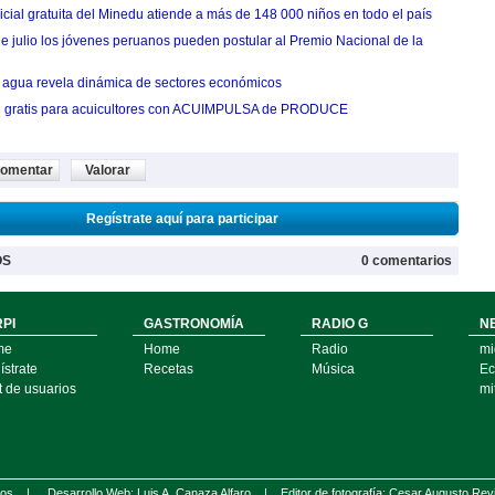
cial gratuita del Minedu atiende a más de 148 000 niños en todo el país
de julio los jóvenes peruanos pueden postular al Premio Nacional de la
agua revela dinámica de sectores económicos
n gratis para acuicultores con ACUIMPULSA de PRODUCE
omentar
Valorar
Regístrate aquí para participar
OS
0 comentarios
PI
GASTRONOMÍA
RADIO G
N
me
Home
Radio
mi
strate
Recetas
Música
Ec
t de usuarios
mi
ados |
Desarrollo Web: Luis A. Canaza Alfaro |
Editor de fotografía: Cesar Augusto Rev