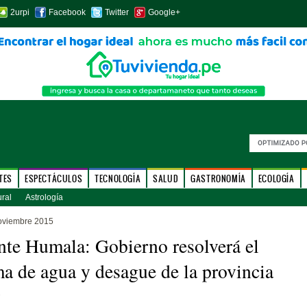
2urpi
Facebook
Twitter
Google+
TES
ESPECTÁCULOS
TECNOLOGÍA
SALUD
GASTRONOMÍA
ECOLOGÍA
ural
Astrología
oviembre 2015
nte Humala: Gobierno resolverá el
a de agua y desague de la provincia
y