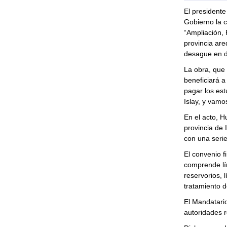
El presidente
Gobierno la c
“Ampliación,
provincia are
desague en d
La obra, que
beneficiará a
pagar los est
Islay, y vamo
En el acto, H
provincia de 
con una serie
El convenio f
comprende lín
reservorios, 
tratamiento d
El Mandatario
autoridades re