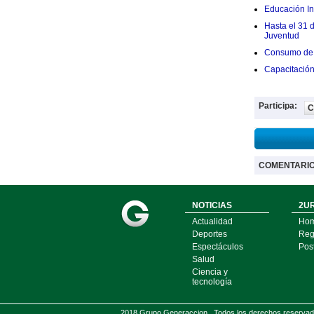
Educación Ini
Hasta el 31 
Juventud
Consumo de 
Capacitació
Participa:
C
COMENTARI
NOTICIAS
2UR
Actualidad
Ho
Deportes
Regí
Espectáculos
Pos
Salud
Ciencia y
tecnología
2018 Grupo Generaccion . Todos los derechos reserv