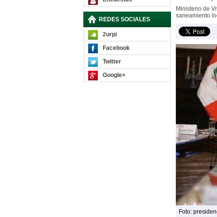
Ministerio de V
saneamiento lo
REDES SOCIALES
2urpi
Facebook
Twitter
Google+
Foto: presiden