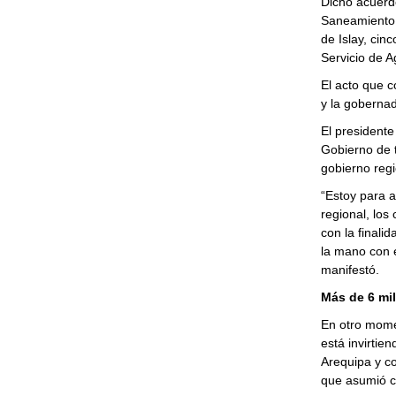
Dicho acuerdo
Saneamiento, 
de Islay, cin
Servicio de A
El acto que c
y la gobernad
El presidente
Gobierno de t
gobierno regi
“Estoy para a
regional, los
con la finali
la mano con e
manifestó.
Más de 6 mil
En otro mome
está invirtie
Arequipa y c
que asumió c