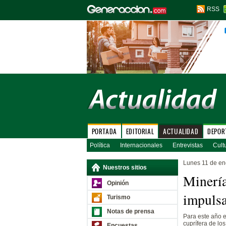
RSS
PORTADA
EDITORIAL
ACTUALIDAD
DEPOR
Política
Internacionales
Entrevistas
Cult
Lunes 11 de en
Nuestros sitios
Minería
Opinión
impulsa
Turismo
Notas de prensa
Para este año e
cuprífera de lo
Encuestas