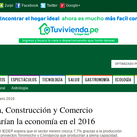
2urpi
Facebook
Twitter
Google+
TES
ESPECTÁCULOS
TECNOLOGÍA
SALUD
GASTRONOMÍA
ECOLOGÍA
ural
Astrología
ero 2016
, Construcción y Comercio
rían la economía en el 2016
l IEDEP espera que el sector minero crezca 7,7% gracias a la producción
s proyectos Toromocho y Constancia que producirán a plena capacidad.