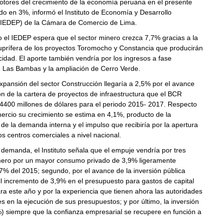
otores del crecimiento de la economía peruana en el presente
o en 3%, informó el Instituto de Economía y Desarrollo
(IEDEP) de la Cámara de Comercio de Lima.
 el IEDEP espera que el sector minero crezca 7,7% gracias a la
uprífera de los proyectos Toromocho y Constancia que producirán
idad. El aporte también vendría por los ingresos a fase
e Las Bambas y la ampliación de Cerro Verde.
expansión del sector Construcción llegaría a 2,5% por el avance
ón de la cartera de proyectos de infraestructura que el BCR
 4400 millones de dólares para el periodo 2015- 2017. Respecto
ercio su crecimiento se estima en 4,1%, producto de la
de la demanda interna y el impulso que recibiría por la apertura
s centros comerciales a nivel nacional.
a demanda, el Instituto señala que el empuje vendría por tres
imero por un mayor consumo privado de 3,9% ligeramente
,7% del 2015; segundo, por el avance de la inversión pública
l incremento de 3,9% en el presupuesto para gastos de capital
a este año y por la experiencia que tienen ahora las autoridades
s en la ejecución de sus presupuestos; y por último, la inversión
) siempre que la confianza empresarial se recupere en función a