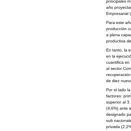
principales m
año proyectad
Empresarial 
Para este año
producción c
a plena capac
productiva d
En tanto, la 
en la ejecuci
cuantifica en
al sector Com
recuperación 
de diez nuevo
Por el lado l
factores: pr
superior al 3
(4,6%) ante e
designado par
sub nacionale
privada (2,2%