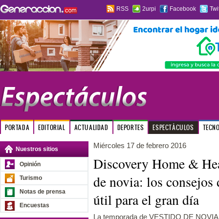
RSS
2urpi
Facebook
Twi
PORTADA
EDITORIAL
ACTUALIDAD
DEPORTES
ESPECTÁCULOS
TECN
Miércoles 17 de febrero 2016
Nuestros sitios
Discovery Home & Heal
Opinión
de novia: los consejos
Turismo
Notas de prensa
útil para el gran día
Encuestas
La temporada de VESTIDO DE NOVIA 