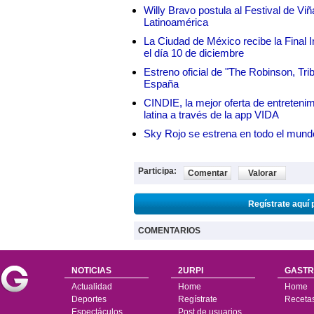
Willy Bravo postula al Festival de Vi
Latinoamérica
La Ciudad de México recibe la Final I
el día 10 de diciembre
Estreno oficial de "The Robinson, Tri
España
CINDIE, la mejor oferta de entretenim
latina a través de la app VIDA
Sky Rojo se estrena en todo el mund
Participa:
Comentar
Valorar
Regístrate aquí 
COMENTARIOS
NOTICIAS
2URPI
GASTR
Actualidad
Home
Home
Deportes
Regístrate
Receta
Espectáculos
Post de usuarios