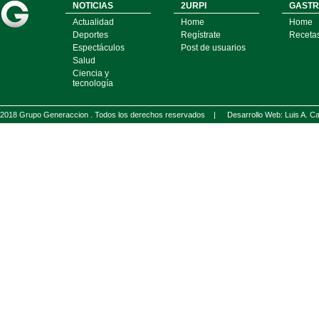
NOTICIAS
2URPI
GASTR
Actualidad
Home
Home
Deportes
Regístrate
Receta
Espectáculos
Post de usuarios
Salud
Ciencia y
tecnología
2018 Grupo Generaccion . Todos los derechos reservados |
Desarrollo Web: Luis A.