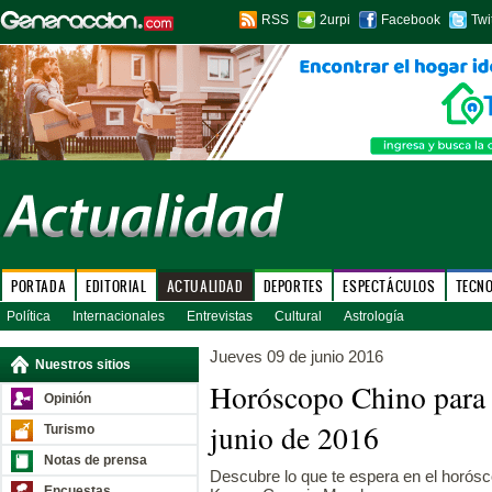
RSS
2urpi
Facebook
Twi
PORTADA
EDITORIAL
ACTUALIDAD
DEPORTES
ESPECTÁCULOS
TECN
Política
Internacionales
Entrevistas
Cultural
Astrología
Jueves 09 de junio 2016
Nuestros sitios
Horóscopo Chino para 
Opinión
junio de 2016
Turismo
Notas de prensa
Descubre lo que te espera en el horósco
Encuestas