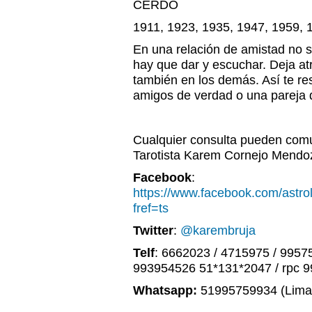
CERDO
1911, 1923, 1935, 1947, 1959, 
En una relación de amistad no s
hay que dar y escuchar. Deja at
también en los demás. Así te re
amigos de verdad o una pareja q
Cualquier consulta pueden comu
Tarotista Karem Cornejo Mendo
Facebook
:
https://www.facebook.com/astr
fref=ts
Twitter
:
@karembruja
Telf
: 6662023 / 4715975 / 9957
993954526 51*131*2047 / rpc 
Whatsapp:
51995759934 (Lima,